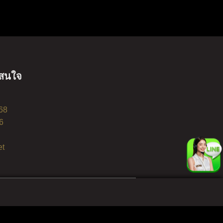
าสนใจ
68
6
et