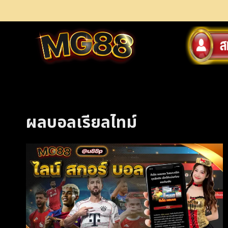
ผลบอลเรียลไทม์