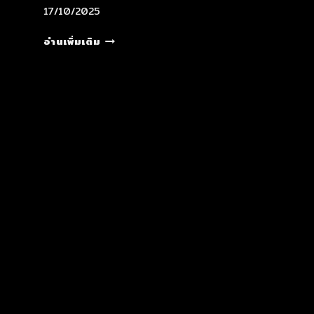
17/10/2025
อ่านเพิ่มเติม