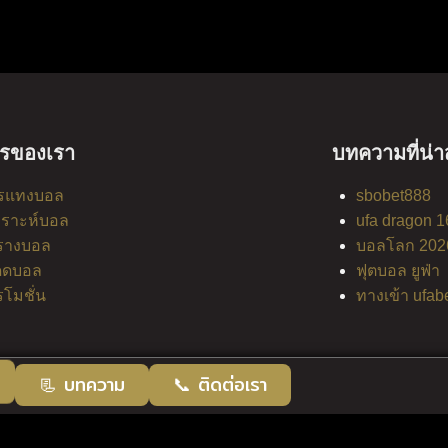
ารของเรา
บทความที่น่
ตรแทงบอล
sbobet888
คราะห์บอล
ufa dragon 1
รางบอล
บอลโลก 202
ด็ดบอล
ฟุตบอล ยูฟ่า
โมชั่น
ทางเข้า ufab
📃 บทความ
📞 ติดต่อเรา
© Copyright 2026 All rights reserved