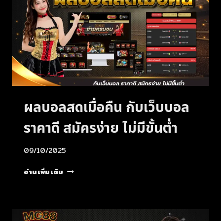
ผลบอลสดเมื่อคืน กับเว็บบอล
ราคาดี สมัครง่าย ไม่มีขั้นต่ำ
09/10/2025
อ่านเพิ่มเติม