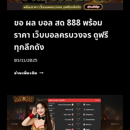
ขอ ผล บอล สด 888 พร้อม
ราคา เว็บบอลครบวงจร ดูฟรี
ทุกลีกดัง
03/11/2025
อ่านเพิ่มเติม