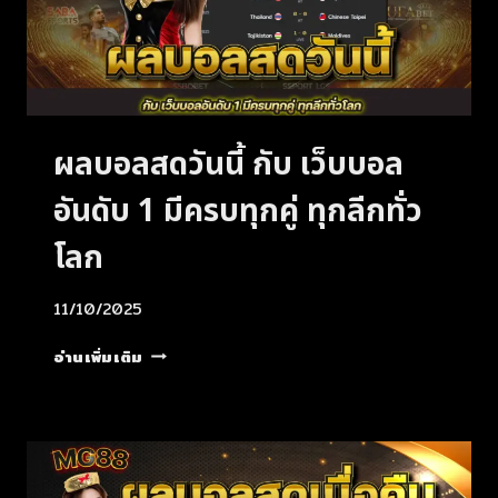
ผลบอลสดวันนี้ กับ เว็บบอล
อันดับ 1 มีครบทุกคู่ ทุกลีกทั่ว
โลก
11/10/2025
อ่านเพิ่มเติม