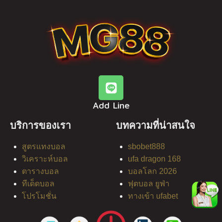
Add Line
บริการของเรา
บทความที่น่าสนใจ
สูตรแทงบอล
sbobet888
วิเคราะห์บอล
ufa dragon 168
ตารางบอล
บอลโลก 2026
ทีเด็ดบอล
ฟุตบอล ยูฟ่า
โปรโมชั่น
ทางเข้า ufabet