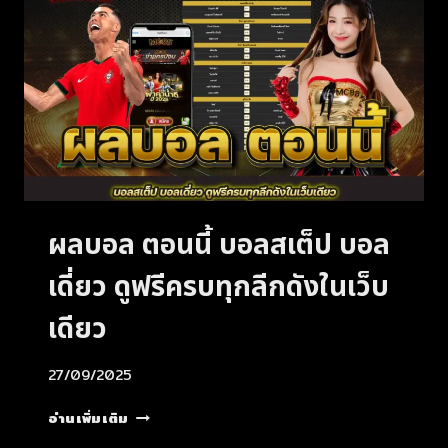
ผลบอล ตอนนี้ บอลสเต็ป บอล
เดี่ยว ดูฟรีครบทุกลีกดังในเว็บ
เดียว
27/09/2025
อ่านเพิ่มเติม