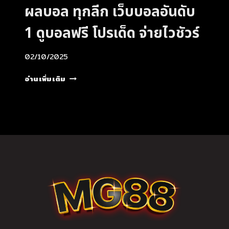
ผลบอล ทุกลีก เว็บบอลอันดับ
1 ดูบอลฟรี โปรเด็ด จ่ายไวชัวร์
02/10/2025
อ่านเพิ่มเติม