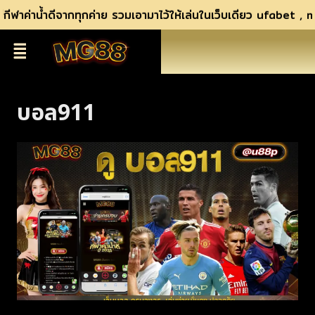
ีกีฬาค่าน้ำดีจากทุกค่าย รวมเอามาไว้ให้เล่นในเว็บเดียว ufabet
บอล911