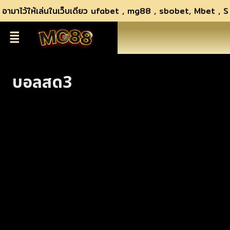
วมเอามาไว้ให้เล่นในเว็บเดียว ufabet , mg88 , sbobet, Mbet , 
บอลสด3