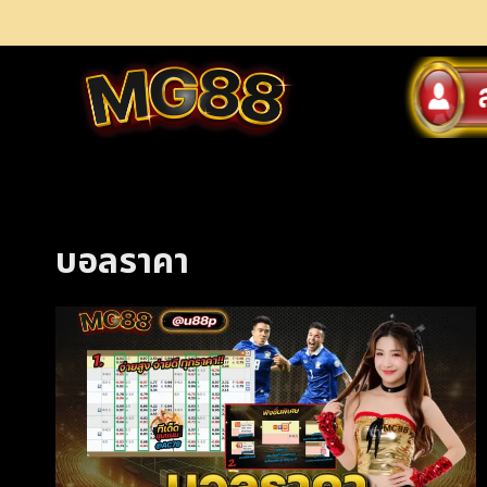
บอลราคา