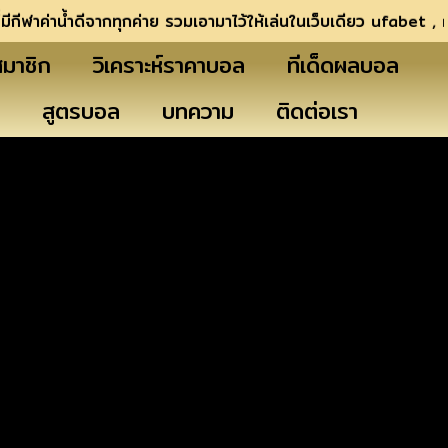
ีกีฬาค่าน้ำดีจากทุกค่าย รวมเอามาไว้ให้เล่นในเว็บเดียว ufabet
มาชิก
วิเคราะห์ราคาบอล
ทีเด็ดผลบอล
สูตรบอล
บทความ
ติดต่อเรา