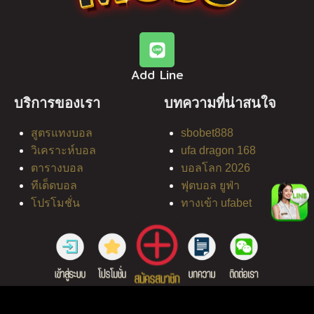
Add Line
บริการของเรา
บทความที่น่าสนใจ
สูตรแทงบอล
sbobet888
วิเคราะห์บอล
ufa dragon 168
ตารางบอล
บอลโลก 2026
ทีเด็ดบอล
ฟุตบอล ยูฟ่า
โปรโมชั่น
ทางเข้า ufabet
© Copyright 2026 All rights reserved