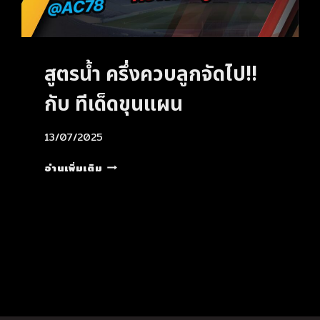
สูตรน้ำ ครึ่งควบลูกจัดไป!!
กับ ทีเด็ดขุนแผน
13/07/2025
อ่านเพิ่มเติม