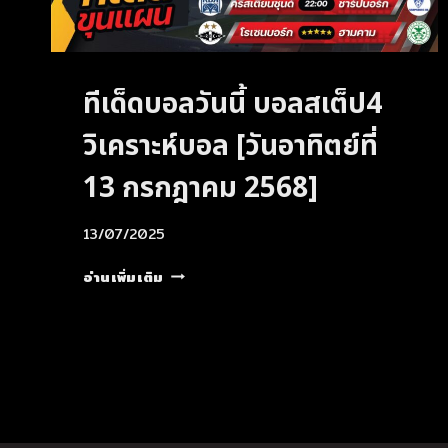
ทีเด็ดบอลวันนี้ บอลสเต็ป4
วิเคราะห์บอล [วันอาทิตย์ที่
13 กรกฎาคม 2568]
13/07/2025
อ่านเพิ่มเติม