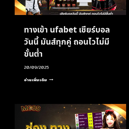
ทางเข้า ufabet เชียร์บอล
วันนี้ มันส์ทุกคู่ ถอนไวไม่มี
ขั้นต่ำ
20/09/2025
อ่านเพิ่มเติม