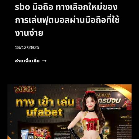
sbo มือถือ ทางเลือกใหม่ของ
การเล่นฟุตบอลผ่านมือถือที่ใช้
งานง่าย
18/12/2025
อ่านเพิ่มเติม