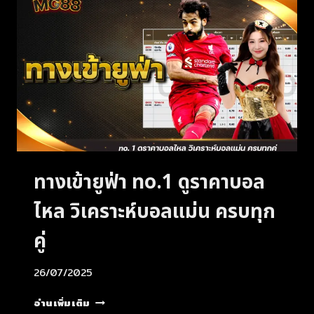
ทางเข้ายูฟ่า no.1 ดูราคาบอล
ไหล วิเคราะห์บอลแม่น ครบทุก
คู่
26/07/2025
อ่านเพิ่มเติม