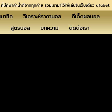
่มีกีฬาค่าน้ำดีจากทุกค่าย รวมเอามาไว้ให้เล่นในเว็บเดียว ufabe
มาชิก
วิเคราะห์ราคาบอล
ทีเด็ดผลบอล
สูตรบอล
บทความ
ติดต่อเรา