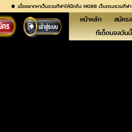
เมื่ออยากหาเว็บรวมกีฬาให้นึกถึง MG88 เว็บตรงรวมกีฬา ที
หน้าหลัก
สมัครส
ทีเด็ดบอลวันนี้