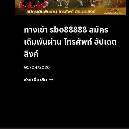
ทางเข้า sbo88888 สมัคร
เดิมพันผ่าน โทรศัพท์ อัปเดต
ลิงก์
05/04/2026
อ่านเพิ่มเติม