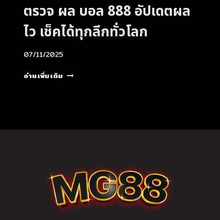
ตรวจ ผล บอล 888 อัปเดตผล
ไว เช็คได้ทุกลีกทั่วโลก
07/11/2025
อ่านเพิ่มเติม