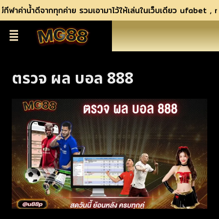
มีกีฬาค่าน้ำดีจากทุกค่าย รวมเอามาไว้ให้เล่นในเว็บเดียว ufabet
ตรวจ ผล บอล 888