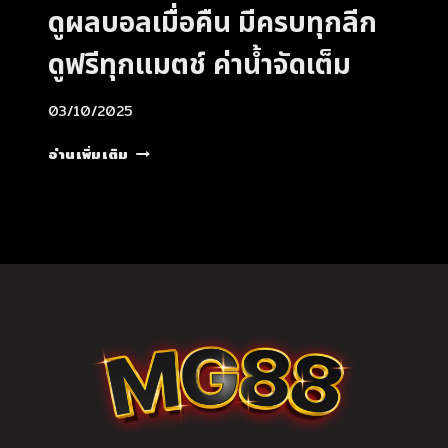
ดูผลบอลเมื่อคืน มีครบทุกลีก
ดูฟรีทุกแมตช์ ค่าน้ำจัดเต็ม
03/10/2025
อ่านเพิ่มเติม