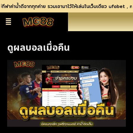
มีกีฬาค่าน้ำดีจากทุกค่าย รวมเอามาไว้ให้เล่นในเว็บเดียว ufabet
ดูผลบอลเมื่อคืน