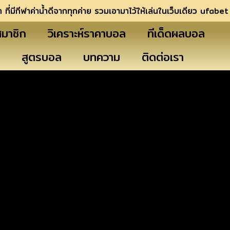
่มีกีฬาค่าน้ำดีจากทุกค่าย รวมเอามาไว้ให้เล่นในเว็บเดียว ufab
มาชิก
วิเคราะห์ราคาบอล
ทีเด็ดผลบอล
สูตรบอล
บทความ
ติดต่อเรา