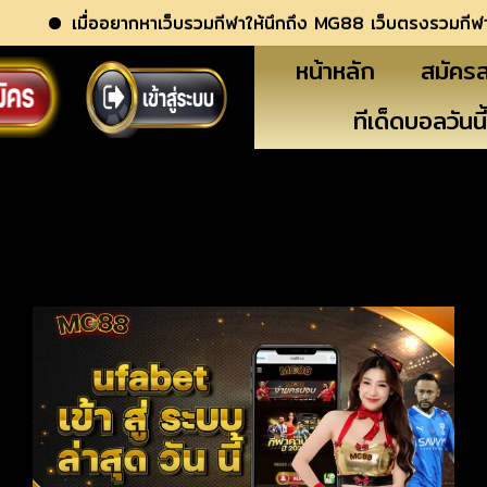
เมื่ออยากหาเว็บรวมกีฬาให้นึกถึง MG88 เว็บตรงรวมกีฬา ที
หน้าหลัก
สมัครส
ทีเด็ดบอลวันนี้