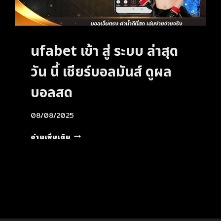
ufabet เข้า สู่ ระบบ ล่าสุด
วัน นี้ เชียร์บอลมันส์ ดูผล
บอลสด
08/08/2025
อ่านเพิ่มเติม