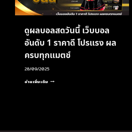
ดูผลบอลสดวันนี้ เว็บบอล
อันดับ 1 ราคาดี โปรแรง ผล
ครบทุกแมตช์
28/09/2025
อ่านเพิ่มเติม