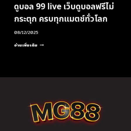
ดูบอล 99 live เว็บดูบอลฟรีไม่
กระตุก ครบทุกแมตช์ทั่วโลก
08/12/2025
อ่านเพิ่มเติม