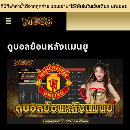
ี่มีกีฬาค่าน้ำดีจากทุกค่าย รวมเอามาไว้ให้เล่นในเว็บเดียว ufa
ดูบอลย้อนหลังแมนยู