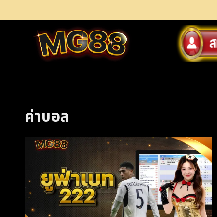
ค่าบอล