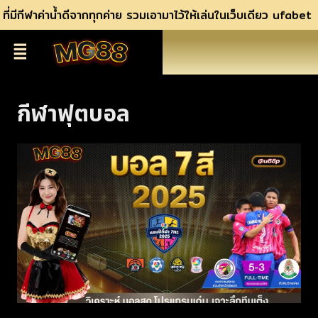
ี่มีกีฬาค่าน้ำดีจากทุกค่าย รวมเอามาไว้ให้เล่นในเว็บเดียว ufa
กีฬาฟุตบอล