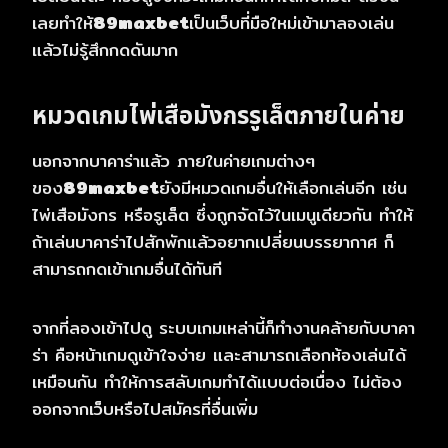
เลยทำให้
89maxbet
เป็นเว็บที่มือใหม่เข้ามาลองเล่น
แล้วไม่รู้สึกกดดันมาก
หมวดเกมไพ่เสือมังกรรูเล็ตภายในค่าย
นอกจากบาคาร่าแล้ว ภายในค่ายเกมต่างๆ
ของ
89maxbet
ยังมีหมวดเกมอื่นให้เลือกเล่นอีก เช่น
ไพ่เสือมังกร หรือรูเล็ต ซึ่งถูกจัดไว้ในเมนูเดียวกัน ทำให้
ถ้าเล่นบาคาร่าไปสักพักแล้วอยากเปลี่ยนบรรยากาศ ก็
สามารถกดเข้าเกมอื่นได้ทันที
จากที่ลองเข้าไปดู ระบบเกมเหล่านี้ก็ทำงานคล้ายกับบาคา
ร่า คือหน้าเกมดูเข้าใจง่าย และสามารถเลือกห้องเล่นได้
เหมือนกัน ทำให้การสลับเกมทำได้แบบต่อเนื่อง ไม่ต้อง
ออกจากเว็บหรือไปสมัครที่อื่นเพิ่ม