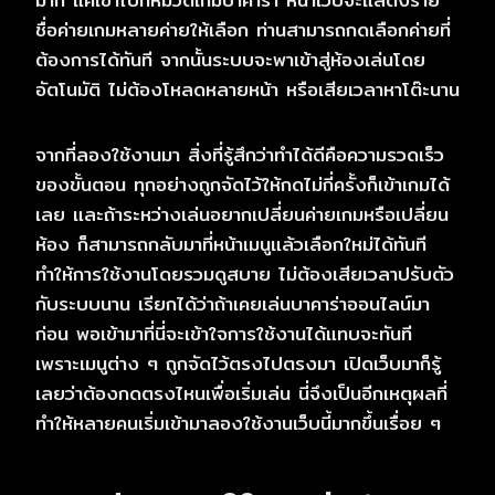
ชื่อค่ายเกมหลายค่ายให้เลือก ท่านสามารถกดเลือกค่ายที่
ต้องการได้ทันที จากนั้นระบบจะพาเข้าสู่ห้องเล่นโดย
อัตโนมัติ ไม่ต้องโหลดหลายหน้า หรือเสียเวลาหาโต๊ะนาน
จากที่ลองใช้งานมา สิ่งที่รู้สึกว่าทำได้ดีคือความรวดเร็ว
ของขั้นตอน ทุกอย่างถูกจัดไว้ให้กดไม่กี่ครั้งก็เข้าเกมได้
เลย และถ้าระหว่างเล่นอยากเปลี่ยนค่ายเกมหรือเปลี่ยน
ห้อง ก็สามารถกลับมาที่หน้าเมนูแล้วเลือกใหม่ได้ทันที
ทำให้การใช้งานโดยรวมดูสบาย ไม่ต้องเสียเวลาปรับตัว
กับระบบนาน เรียกได้ว่าถ้าเคยเล่นบาคาร่าออนไลน์มา
ก่อน พอเข้ามาที่นี่จะเข้าใจการใช้งานได้แทบจะทันที
เพราะเมนูต่าง ๆ ถูกจัดไว้ตรงไปตรงมา เปิดเว็บมาก็รู้
เลยว่าต้องกดตรงไหนเพื่อเริ่มเล่น นี่จึงเป็นอีกเหตุผลที่
ทำให้หลายคนเริ่มเข้ามาลองใช้งานเว็บนี้มากขึ้นเรื่อย ๆ