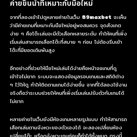
ค่ายขึ้นนำที่เหมาะกับมือใหม่
จากที่ลองเข้าไปดูหลายค่ายในเว็บ
89maxbet
จะเห็น
ว่ามีค่ายเกมที่เหมาะกับมือใหม่อยู่พอสมควร จุดสังเกต
ง่าย ๆ คือโต๊ะเล่นจะมีตัวเลือกหลายระดับ ทำให้คนที่เพิ่ง
เริ่มเล่นสามารถเลือกโต๊ะที่สบาย ๆ ก่อน ไม่ต้องรีบเข้า
โต๊ะที่มียอดเดิมพันสูง
อีกอย่างที่ช่วยให้มือใหม่เล่นได้ง่ายคือหน้าจอเกมที่ดู
เข้าใจไม่ยาก ระบบจะแสดงข้อมูลรอบเกมและสถิติต่าง
ๆ ไว้ให้ดู ทำให้ติดตามเกมได้ง่ายขึ้น จากที่ได้ลองใช้งาน
จริงถือว่าระบบช่วยให้คนที่เพิ่งเริ่มเล่นปรับตัวกับเกมได้
ไม่ยาก
หลายค่ายในเว็บยังมีห้องเกมหลายรูปแบบ ทำให้สามารถ
เลือกเล่นตามจังหวะของตัวเองได้ จะลองเปลี่ยนห้อง
เปลี่ยนโต๊ะ หรือดูจังหวะเกมก่อนก็ทำได้ทั้งหมด ตรงนี้