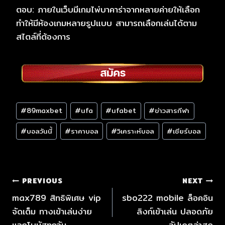
ตอบ: ภายในเว็บมีเกมไพ่บาคาร่าจากหลายค่ายให้เลือก
ทำให้มีห้องเกมหลายรูปแบบ สามารถเลือกเล่นได้ตาม
สไตล์ที่ต้องการ
#
89maxbet
#
ufa
#
ufabet
#
ข่าวสารกีฬา
#
บอลวันนี้
#
ราคาบอล
#
วิเคราะห์บอล
#
เชียร์บอล
PREVIOUS
NEXT
max789 สิทธิพิเศษ vip
sbo222 mobile ล็อคอิน
จัดเต็ม ทางเข้าเล่นง่าย
ลิงก์เข้าเล่น ปลอดภัย
แจกโบนัสทุกวัน
อัปเดตล่าสุด