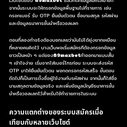
เว็บไซต์ของ
89maxbet
แล้วกดที่เมนูสมัครสมาชิก
จากนั้นระบบจะให้กรอกข้อมูลพื้นฐานไม่กี่รายการ เช่น
กรอกเบอร์ รับ OTP ยืนยันตัวตน ชื่อนามสกุล รหัสผ่าน
และข้อมูลธนาคารชั้นนำหรือวอลเลท
ตอนที่ลองทำจริงต้องบอกเลยว่ามันไม่ได้ยุ่งยากเหมือน
ที่หลายคนคิดไว้ บางเว็บพอเริ่มสมัครทีต้องกรอกข้อมูล
ยาวเป็นหน้า ๆ แต่ของ
89maxbet
ทำออกมาแบบสั้น
ๆ เข้าใจง่าย เริ่มจากใส่เบอร์โทรก่อน ระบบจะส่งรหัส
OTP มาให้ยืนยันตัวตน พอกดกรอกรหัสเสร็จ ขั้นตอน
ถัดไปก็เป็นการตั้งชื่อผู้ใช้งานกับรหัสผ่าน จากนั้นก็ใส่ชื่อ
นามสกุลตามข้อมูลจริง และเพิ่มข้อมูลบัญชีธนาคารชั้น
นำหรือวอลเลทไว้สำหรับใช้ทำรายการในระบบ
ความแตกต่างของระบบสมัครเมื่อ
เทียบกับหลายเว็บไซต์