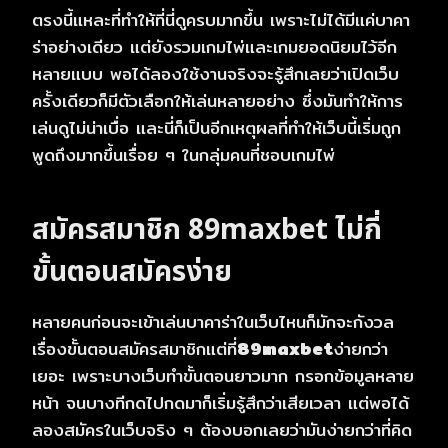
ตรงนี้แหละที่ทำให้ที่นี่ดูครบมากขึ้น เพราะไม่ได้มีแค่บาคา
ร่าอย่างเดียว แต่ยังรวมเกมไพ่และเกมยอดนิยมไว้อีก
หลายแบบ พอได้ลองใช้งานจริงจะรู้สึกเลยว่าเปิดเว็บ
ครั้งเดียวก็มีตัวเลือกให้เล่นหลายอย่าง ซึ่งมันทำให้การ
เล่นดูไม่น่าเบื่อ และนี่ก็เป็นอีกเหตุผลที่ทำให้เว็บนี้เริ่มถูก
พูดถึงมากขึ้นเรื่อย ๆ ในกลุ่มคนที่ชอบเกมไพ่
สมัครสมาชิก
89maxbet
ไม่กี่
ขั้นตอนสมัครง่าย
หลายคนก่อนจะเข้าเล่นบาคาร่าในเว็บไหนก็มักจะกังวล
เรื่องขั้นตอนสมัครสมาชิกแต่ที่
89maxbet
ง่ายกว่า
เยอะ เพราะบางเว็บทำขั้นตอนยาวมาก กรอกข้อมูลหลาย
หน้า จนบางทีกดไปกดมาก็เริ่มรู้สึกว่าเสียเวลา แต่พอได้
ลองสมัครในเว็บจริง ๆ ต้องบอกเลยว่ามันง่ายกว่าที่คิด