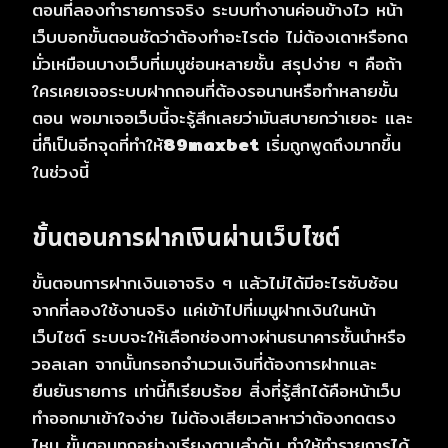
ตอนที่ลองทำรายการจริง ระบบทำงานค่อนข้างไว หน้า
เว็บบอกขั้นตอนชัดว่าต้องทำอะไรต่อ ไม่ต้องเดาหรือกด
มั่วเหมือนบางเว็บที่เมนูซ่อนหลายชั้น สรุปง่าย ๆ คือถ้า
ใครเคยเจอระบบฝากถอนที่ต้องรอนานหรือทำหลายขั้น
ตอน พอมาเจอเว็บนี้จะรู้สึกเลยว่ามันสบายกว่าเยอะ และ
นี่ก็เป็นอีกจุดที่ทำให้
89maxbet
เริ่มถูกพูดถึงมากขึ้น
ในช่วงนี้
ขั้นตอนการฝากเงินผ่านเว็บไซต์
ขั้นตอนการฝากเงินเอาจริง ๆ แล้วไม่ได้มีอะไรซับซ้อน
จากที่ลองใช้งานจริง แค่เข้าไปที่เมนูฝากเงินในหน้า
เว็บไซต์ ระบบจะให้เลือกช่องทางผ่านธนาคารชั้นนำหรือ
วอลเลท จากนั้นกรอกจำนวนเงินที่ต้องการฝากและ
ยืนยันรายการ เท่านี้ก็เรียบร้อย สิ่งที่รู้สึกได้คือหน้าเว็บ
ทำออกมาเข้าใจง่าย ไม่ต้องเสียเวลาหาว่าต้องกดตรง
ไหน ขั้นตอนทุกอย่างเรียงตามลำดับ ทำให้ทำรายการได้