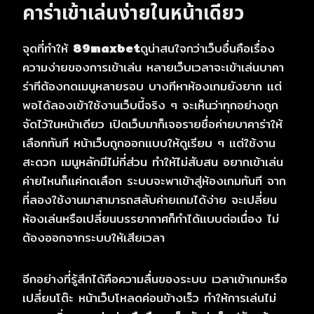
คาร่าเข้าเล่นง่ายในหน้าเดียว
จุดที่ทำให้
89maxbet
ดูน่าสนใจกว่าเว็บอื่นคือเรื่อง
ความง่ายของการเข้าเล่น หลายเว็บเวลาจะเข้าเล่นบาคา
ร่าทีต้องกดเมนูหลายรอบ บางทีหาห้องเกมยังยาก แต่
พอได้ลองเข้าใช้งานเว็บนี้จริง ๆ จะเห็นว่าทุกอย่างถูก
จัดไว้ในหน้าเดียว เปิดเว็บมาก็เจอรายชื่อค่ายบาคาร่าให้
เลือกทันที หน้าเว็บถูกออกแบบให้ดูเรียบ ๆ แต่ใช้งาน
สะดวก เมนูหลักมีไม่กี่ส่วน ทำให้ไม่สับสน อยากเข้าเล่น
ค่ายไหนก็แค่กดเลือก ระบบจะพาเข้าสู่ห้องเกมทันที จาก
ที่ลองใช้งานมาสามารถสลับค่ายเกมได้ง่าย จะเปลี่ยน
ห้องเล่นหรือเปลี่ยนบรรยากาศก็ทำได้แบบต่อเนื่อง ไม่
ต้องออกจากระบบให้เสียเวลา
อีกอย่างที่รู้สึกได้คือความลื่นของระบบ เวลาเข้าเกมหรือ
เปลี่ยนโต๊ะ หน้าเว็บโหลดค่อนข้างเร็ว ทำให้การเล่นไม่