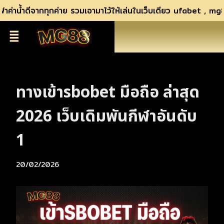
าค่าน้ำดีจากทุกค่าย รวมเอามาไว้ให้เล่นในเว็บเดียว ufabet , m
ทางเข้าsbobet มือถือ ล่าสุด
2026 เว็บเดิมพันกีฬาอันดับ
1
20/02/2026