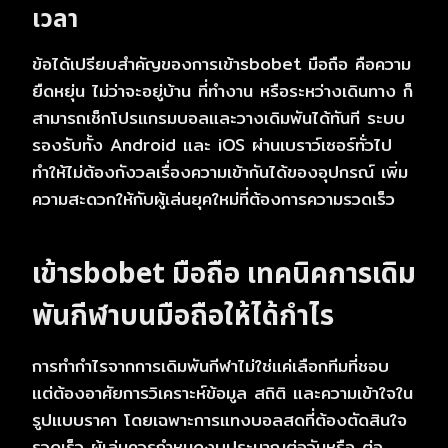
เวลา
ข้อได้เปรียบสำคัญของการเข้าsbobet มือถือ คือความ
ยืดหยุ่น ไม่ว่าจะอยู่บ้าน ที่ทำงาน หรือระหว่างเดินทาง ก็
สามารถเช็กโปรแกรมบอลและวางเดิมพันได้ทันที ระบบ
รองรับทั้ง Android และ iOS ผ่านเบราว์เซอร์ทั่วไป
ทำให้ไม่ต้องกังวลเรื่องความเข้ากันได้ของอุปกรณ์ เพิ่ม
ความสะดวกให้กับผู้เล่นยุคใหม่ที่ต้องการความรวดเร็ว
เข้าsbobet มือถือ เทคนิคการเดิม
พันกีฬาบนมือถือให้ได้กำไร
การทำกำไรจากการเดิมพันกีฬาไม่ใช่แค่เลือกทีมที่ชอบ
แต่ต้องอาศัยการวิเคราะห์ข้อมูล สถิติ และความเข้าใจใน
รูปแบบราคา โดยเฉพาะการแทงบอลสดที่ต้องตัดสินใจ
รวดเร็ว ผู้เล่นควรกำหนดงบประมาณต่อวันหรือ ต่อ