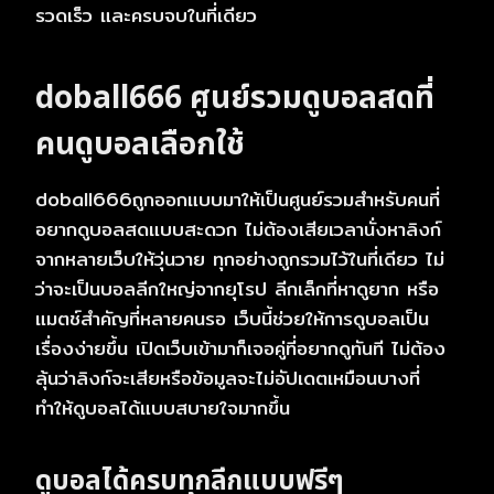
รวดเร็ว และครบจบในที่เดียว
doball666 ศูนย์รวมดูบอลสดที่
คนดูบอลเลือกใช้
doball666ถูกออกแบบมาให้เป็นศูนย์รวมสำหรับคนที่
อยากดูบอลสดแบบสะดวก ไม่ต้องเสียเวลานั่งหาลิงก์
จากหลายเว็บให้วุ่นวาย ทุกอย่างถูกรวมไว้ในที่เดียว ไม่
ว่าจะเป็นบอลลีกใหญ่จากยุโรป ลีกเล็กที่หาดูยาก หรือ
แมตช์สำคัญที่หลายคนรอ เว็บนี้ช่วยให้การดูบอลเป็น
เรื่องง่ายขึ้น เปิดเว็บเข้ามาก็เจอคู่ที่อยากดูทันที ไม่ต้อง
ลุ้นว่าลิงก์จะเสียหรือข้อมูลจะไม่อัปเดตเหมือนบางที่
ทำให้ดูบอลได้แบบสบายใจมากขึ้น
ดูบอลได้ครบทุกลีกแบบฟรีๆ