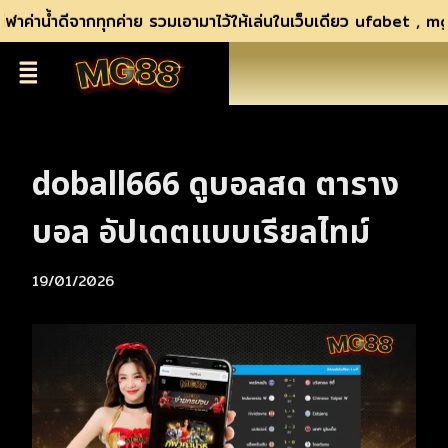
ฬาค่าน้ำดีจากทุกค่าย รวมเอามาไว้ให้เล่นในเว็บเดียว ufabet , 
doball666 ดูบอลสด ตาราง
บอล อัปเดตแบบเรียลไทม์
19/01/2026