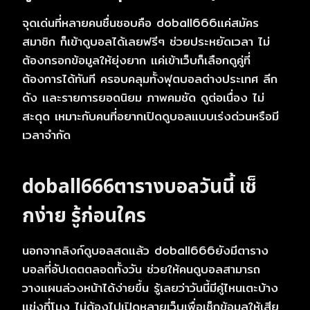
จุดเด่นที่หลายคนชื่นชอบคือ doball666แค่สมัคร
สมาชิก ก็เข้าดูบอลได้เลยฟรีๆ ช่วยประหยัดเวลา ไม่
ต้องกรอกข้อมูลให้ยุ่งยาก แค่เข้าเว็บก็เลือกดูคู่ที่
ต้องการได้ทันที ครอบคลุมทั้งฟุตบอลต่างประเทศ ลีก
ดัง และรายการยอดนิยม ภาพคมชัด ดูต่อเนื่อง ไม่
สะดุด เหมาะกับคนที่อยากเปิดดูบอลแบบเร่งด่วนหรือมี
เวลาจำกัด
doball666ตารางบอลวันนี้ เช็
กง่าย รู้ก่อนใคร
นอกจากลิงก์ดูบอลสดแล้ว doball666ยังมีตาราง
บอลที่อัปเดตตลอดทั้งวัน ช่วยให้คนดูบอลสามารถ
วางแผนล่วงหน้าได้ง่ายขึ้น รู้เลยว่าวันนี้มีคู่ไหนเตะบ้าง
แข่งกี่โมง ไม่ต้องไปเปิดหลายเว็บเพื่อเช็กข้อมูลให้เสีย