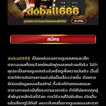
doball666
เป็นแหล่งรวมการดูบอลสดและเช็ก
ตารางบอลที่ตอบโจทย์คนรักฟุตบอลอย่างแท้จริง ไม่ว่า
คุณจะเป็นสายดูบอลจริงจังหรือดูเพื่อความบันเทิง เว็บนี้
ช่วยให้การติดตามการแข่งขันเป็นเรื่องง่ายขึ้น ด้วยการ
อัปเดตข้อมูลแบบเรียลไทม์ ทั้งลิงก์ถ่ายทอดสดและ
ตารางการแข่งขันที่ตรงตามเวลาจริง ทำให้ไม่พลาดทุกคู่
สำคัญจากลีกดังทั่วโลก การใช้งานก็ไม่ซับซ้อน เปิดเว็บ
แล้วเลือกดูได้ทันที เหมาะกับคนที่อยากดูบอลแบบสะดวก