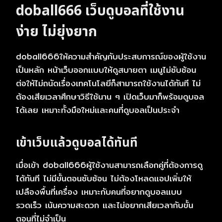
doball666 เว็บดูบอลที่ใช้งาน
ง่าย ไม่ยุ่งยาก
doball666ให้ความสำคัญกับประสบการณ์ของผู้ใช้งาน
เป็นหลัก หน้าเว็บออกแบบให้ดูสบายตา เมนูไม่ซับซ้อน
ต่อให้ไม่ถนัดเรื่องเทคโนโลยีก็สามารถใช้งานได้ทันที ไม่
ต้องเสียเวลาศึกษาวิธีใช้นาน ๆ เปิดเว็บมาก็พร้อมดูบอล
ได้เลย เหมาะทั้งมือใหม่และคนที่ดูบอลเป็นประจำ
เข้าเว็บแล้วดูบอลได้ทันที
เมื่อเข้า doball666ผู้ใช้งานสามารถเลือกคู่ที่ต้องการดู
ได้ทันที ไม่มีขั้นตอนซับซ้อน ไม่ต้องโหลดแอปเพิ่มให้
เปลืองพื้นที่เครื่อง เหมาะกับคนที่อยากดูบอลแบบ
รวดเร็ว เน้นความสะดวก และไม่อยากเสียเวลากับขั้น
ตอนที่ไม่จำเป็น