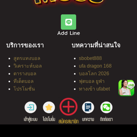
Add Line
บริการของเรา
บทความที่น่าสนใจ
สูตรแทงบอล
sbobet888
วิเคราะห์บอล
ufa dragon 168
ตารางบอล
บอลโลก 2026
ทีเด็ดบอล
ฟุตบอล ยูฟ่า
โปรโมชั่น
ทางเข้า ufabet
© Copyright 2026 All rights reserved