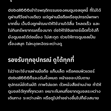
doball666เข้าใจพฤติกรรมของคนดูบอลยุคนี้ ที่ไม่ได้
ดูผ่านทีวีอย่างเดียว แต่ดูผ่านมือถือหรืออุปกรณ์พกพา
มากขึ้น เว็บจึงถูกพัฒนาให้ใช้งานได้ลื่น โหลดเร็ว และ
ไม่กินทรัพยากรเครื่องมาก ต่อให้ใช้อินเทอร์เน็ตทั่วไปก็
ยังดูบอลได้ต่อเนื่อง ไม่สะดุด ช่วยให้การดูบอลเป็น
เรื่องสนุก ไม่หงุดหงิดระหว่างดู
รองรับทุกอุปกรณ์ ดูได้ทุกที่
ไม่ว่าจะใช้งานผ่านมือถือ แท็บเล็ต หรือคอมพิวเตอร์
doball666ก็รองรับทั้งหมด หน้าจอจะปรับตาม
อุปกรณ์อัตโนมัติ ภาพไม่แตก ตัวหนังสืออ่านง่าย ทำให้
ดูบอลได้ทุกที่ทุกเวลา เหมาะกับคนที่อยากดูบอลระหว่าง
เดินทาง ระหว่างพัก หรือดูไปทำอย่างอื่นไปก็ยังสบาย