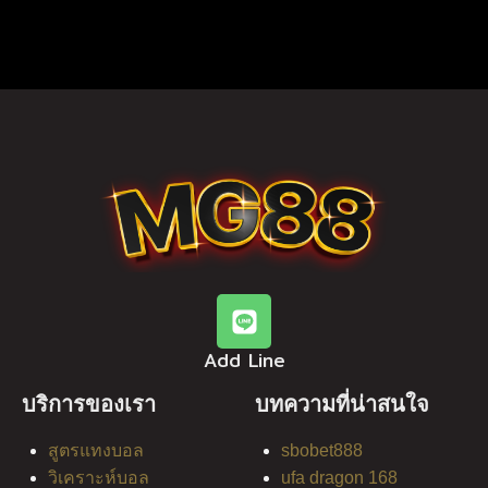
Add Line
บริการของเรา
บทความที่น่าสนใจ
สูตรแทงบอล
sbobet888
วิเคราะห์บอล
ufa dragon 168