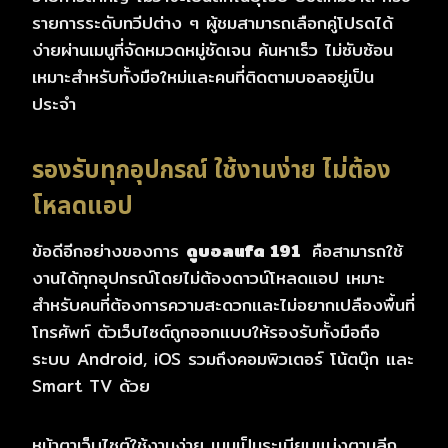
รายการระดับทวีปต่าง ๆ ผู้ชมสามารถเลือกคู่โปรดได้
ง่ายผ่านเมนูที่จัดหมวดหมู่ชัดเจน ค้นหาเร็ว ไม่ซับซ้อน
เหมาะสำหรับทั้งมือใหม่และคนที่ติดตามบอลอยู่เป็น
ประจำ
รองรับทุกอุปกรณ์ ใช้งานง่าย ไม่ต้อง
โหลดแอป
ข้อดีอีกอย่างของการ
ดูบอลufa 191
คือสามารถใช้
งานได้ทุกอุปกรณ์โดยไม่ต้องดาวน์โหลดแอป เหมาะ
สำหรับคนที่ต้องการความสะดวกและไม่อยากเปลืองพื้นที่
โทรศัพท์ ตัวเว็บไซต์ถูกออกแบบให้รองรับทั้งมือถือ
ระบบ Android, iOS รวมถึงคอมพิวเตอร์ โน้ตบุ๊ก และ
Smart TV ด้วย
หน้าตาเว็บไซต์ใช้งานง่าย เมนูเป็นระเบียบแบ่งตามลีก