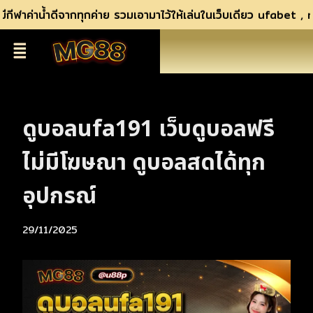
ีกีฬาค่าน้ำดีจากทุกค่าย รวมเอามาไว้ให้เล่นในเว็บเดียว ufabet 
ดูบอลufa191 เว็บดูบอลฟรี
ไม่มีโฆษณา ดูบอลสดได้ทุก
อุปกรณ์
29/11/2025