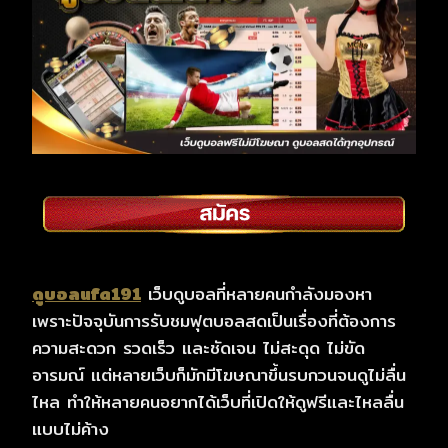
ดูบอลufa191
เว็บดูบอลที่หลายคนกำลังมองหา
เพราะปัจจุบันการรับชมฟุตบอลสดเป็นเรื่องที่ต้องการ
ความสะดวก รวดเร็ว และชัดเจน ไม่สะดุด ไม่ขัด
อารมณ์ แต่หลายเว็บก็มักมีโฆษณาขึ้นรบกวนจนดูไม่ลื่น
ไหล ทำให้หลายคนอยากได้เว็บที่เปิดให้ดูฟรีและไหลลื่น
แบบไม่ค้าง