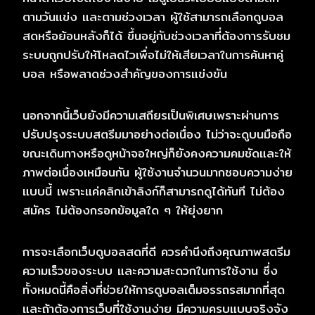
ตามวันแข่ง และตามช่วงเวลา ผู้ใช้สามารถเลือกดูบอล
สดหรือย้อนหลังก็ได้ ขึ้นอยู่กับช่วงเวลาที่ต้องการรับชม
ระบบถูกปรับให้โหลดไวเพื่อไม่ให้เสียเวลาในการค้นหาคู่
บอล หรือพลาดช่วงสำคัญของการแข่งขัน
นอกจากนี้เว็บยังมีความเสถียรเป็นพิเศษเพราะผ่านการ
ปรับปรุงระบบสตรีมมาอย่างต่อเนื่อง ไม่ว่าจะดูบนมือถือ
ขณะเดินทางหรือดูหน้าจอใหญ่ก็ยังคงความคมชัดและให้
ภาพต่อเนื่องเหมือนกัน ผู้ใช้งานจำนวนมากชอบความง่าย
แบบนี้ เพราะแค่คลิกเข้าลิงก์ก็สามารถดูได้ทันที ไม่ต้อง
สมัคร ไม่ต้องกรอกข้อมูลใด ๆ ให้ยุ่งยาก
การจะเลือกเว็บดูบอลสดที่ดี ควรคำนึงถึงคุณภาพสตรีม
ความเร็วของระบบ และความสะดวกในการใช้งาน ซึ่ง
ทั้งหมดนี้คือสิ่งที่ช่วยให้การดูบอลเต็มอรรถรสมากที่สุด
และถ้าต้องการเว็บที่ใช้งานง่าย มีความครบแบบจริงจัง