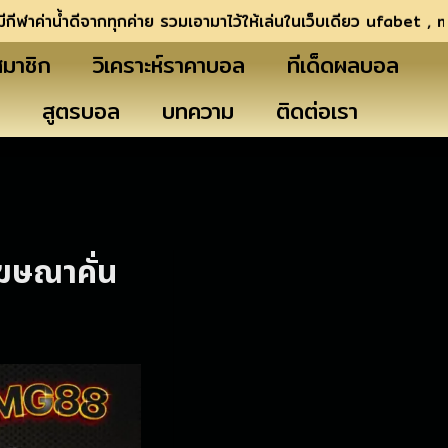
ค่าน้ำดีจากทุกค่าย รวมเอามาไว้ให้เล่นในเว็บเดียว ufabet , mg
มาชิก
วิเคราะห์ราคาบอล
ทีเด็ดผลบอล
สูตรบอล
บทความ
ติดต่อเรา
โฆษณาคั่น