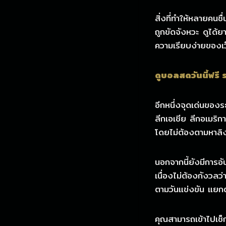
สิ่งที่ทำให้หลายคน
ถูกขัดจังหวะ ดูได้ย
ความเรียบง่ายของเว
ดูบอลสดวันนี้ฟรี 
อีกหนึ่งจุดเด่นของร
ลีกเอเชีย ลีกอเมริก
โดยไม่ต้องตามหาลิง
นอกจากนี้ยังมีการอั
เนื่องไม่ต้องกังวล
ตามวันแข่งขัน แยกตา
คุณสามารถเข้าไปเช