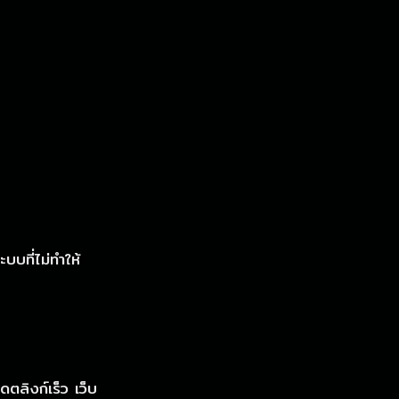
บบที่ไม่ทำให้
ตลิงก์เร็ว เว็บ