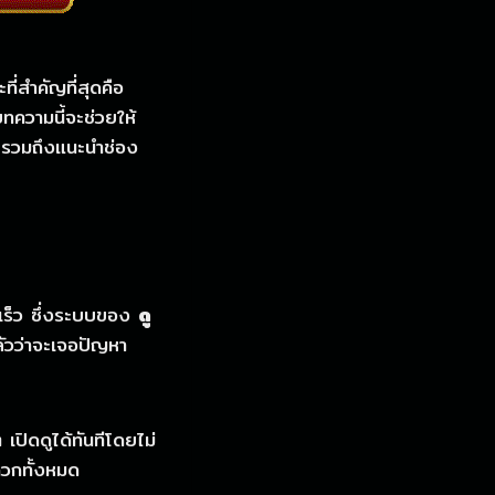
ี่สำคัญที่สุดคือ
ความนี้จะช่วยให้
้ รวมถึงแนะนำช่อง
เร็ว ซึ่งระบบของ
ดู
ลัวว่าจะเจอปัญหา
เปิดดูได้ทันทีโดยไม่
ะดวกทั้งหมด