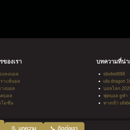
ารของเรา
บทความที่น่
ตรแทงบอล
sbobet888
คราะห์บอล
ufa dragon 1
รางบอล
บอลโลก 202
ด็ดบอล
ฟุตบอล ยูฟ่า
โมชั่น
ทางเข้า ufab
📃 บทความ
📞 ติดต่อเรา
© Copyright 2026 All rights reserved