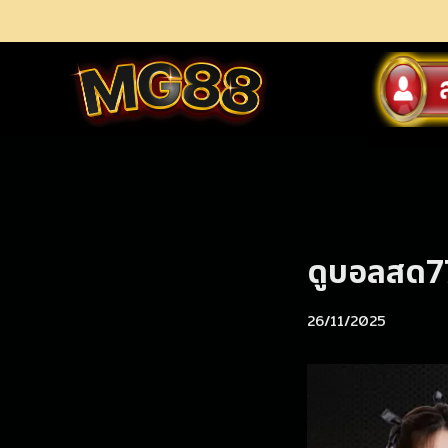
ดูบอลสด77
26/11/2025