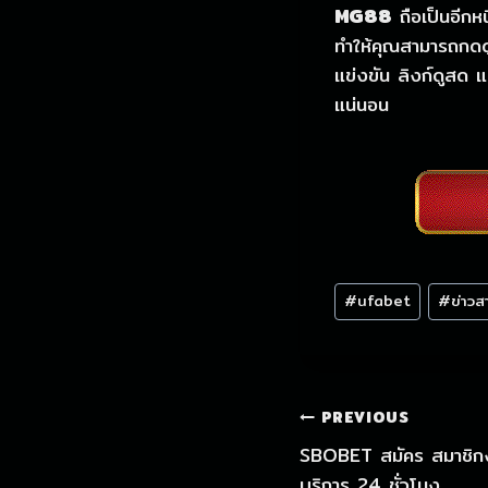
MG88
ถือเป็นอีกห
ทำให้คุณสามารถกดดู
แข่งขัน ลิงก์ดูสด 
แน่นอน
#
ufabet
#
ข่าวส
PREVIOUS
SBOBET สมัคร สมาชิกง
บริการ 24 ชั่วโมง