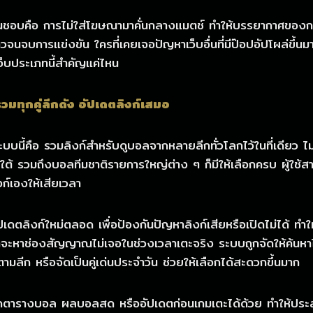
ชื่นชอบคือ การไม่ใส่โฆษณามาคั่นกลางแมตช์ ทำให้บรรยากาศของกา
าวจนจบการแข่งขัน ใครที่เคยเจอปัญหาเว็บอื่นที่มีป๊อปอัปโผล่ขึ้นม
็บประเภทนี้สำคัญแค่ไหน
รวมทุกคู่ลีกดัง อัปเดตลิงก์เสมอ
ะบบนี้คือ รวมลิงก์สำหรับดูบอลจากหลายลีกทั่วโลกไว้ในที่เดียว ไม่
าใต้ รวมถึงบอลทีมชาติรายการใหญ่ต่าง ๆ ก็มีให้เลือกครบ ผู้ใช้ส
ก์เองให้เสียเวลา
ปเดตลิงก์ใหม่ตลอด เพื่อป้องกันปัญหาลิงก์เสียหรือเปิดไม่ได้ ทำใ
ว่าจะหาช่องสัญญาณไม่เจอในช่วงเวลาเตะจริง ระบบถูกจัดให้ค้นหา
มลีก หรือจัดเป็นคู่เด่นประจำวัน ช่วยให้เลือกได้สะดวกขึ้นมาก
็กตารางบอล ผลบอลสด หรืออัปเดตก่อนเกมเตะได้ด้วย ทำให้ปร