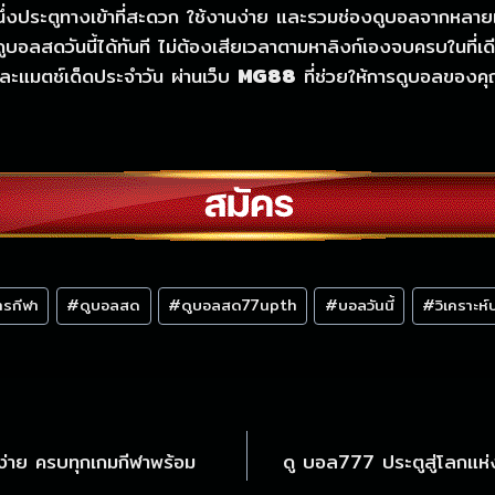
นึ่งประตูทางเข้าที่สะดวก ใช้งานง่าย และรวมช่องดูบอลจากหลายแ
บอลสดวันนี้ได้ทันที ไม่ต้องเสียเวลาตามหาลิงก์เองจบครบในที่เด
และแมตช์เด็ดประจำวัน ผ่านเว็บ
MG88
ที่ช่วยให้การดูบอลของคุณ
ารกีฬา
#
ดูบอลสด
#
ดูบอลสด77upth
#
บอลวันนี้
#
วิเคราะห
่าย ครบทุกเกมกีฬาพร้อม
ดู บอล777 ประตูสู่โลกแห่