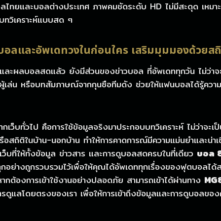
บอลไทยและบอลต่างประเทศ ภาพคมชัดระดับ HD ไม่มีสะดุด เหมาะส
บทวิเคราะห์แบบสด ๆ
บอลและอัพเดทวงในก่อนใคร เสริมมุมมองด้วยสถิต
และผลบอลสดแล้ว ยังมีส่วนของข่าวบอล ที่อัพเดททุกวัน ไม่ว่าจะเ
ู้เล่น หรือบทสัมภาษณ์จากกุนซือทีมดัง ช่วยให้แฟนบอลได้รู้ความ
่างจากเว็บทั่วไป คือการใช้ข้อมูลจริงมาประกอบบทวิเคราะห์ ไม่ว่าจะเป
รือสถิติในบ้าน-นอกบ้าน ทำให้การคาดการณ์มีความแม่นยำและน่าเชื
็บที่ให้ทั้งข้อมูล ข่าวสาร และการดูบอลสดครบในที่เดียว
บอล 
กอย่างถูกรวบรวมไว้เพื่อให้คุณได้อัพเดททุกเรื่องของฟุตบอลได
ละหากต้องการเข้าใช้งานอย่างปลอดภัย สามารถเข้าได้ผ่านทาง
MG
ารดูแลโดยตรงของเรา เพื่อให้การเข้าถึงข้อมูลและการดูบอลของค