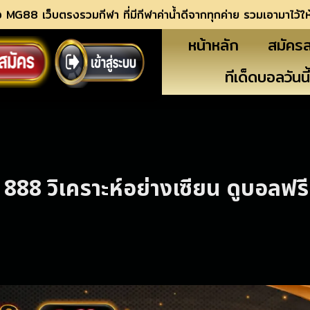
8 เว็บตรงรวมกีฬา ที่มีกีฬาค่าน้ำดีจากทุกค่าย รวมเอามาไว้ให้เ
หน้าหลัก
สมัครส
ทีเด็ดบอลวันนี้
 888 วิเคราะห์อย่างเซียน ดูบอลฟร