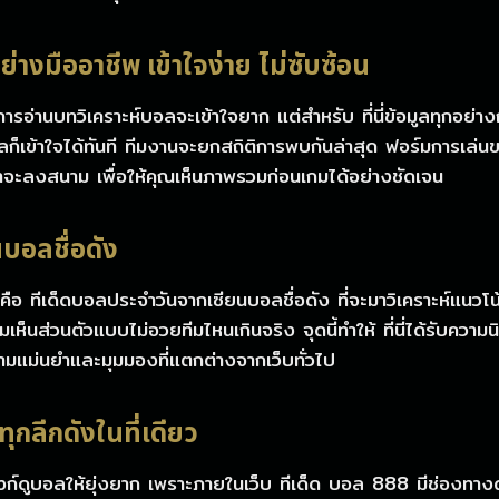
่างมืออาชีพ เข้าใจง่าย ไม่ซับซ้อน
รอ่านบทวิเคราะห์บอลจะเข้าใจยาก แต่สำหรับ ที่นี่ข้อมูลทุกอย่างถ
อลก็เข้าใจได้ทันที ทีมงานจะยกสถิติการพบกันล่าสุด ฟอร์มการเล่
ว่าจะลงสนาม เพื่อให้คุณเห็นภาพรวมก่อนเกมได้อย่างชัดเจน
นบอลชื่อดัง
ญคือ ทีเด็ดบอลประจำวันจากเซียนบอลชื่อดัง ที่จะมาวิเคราะห์แนว
ามเห็นส่วนตัวแบบไม่อวยทีมไหนเกินจริง จุดนี้ทำให้ ที่นี่ได้รับค
มแม่นยำและมุมมองที่แตกต่างจากเว็บทั่วไป
ุกลีกดังในที่เดียว
ิงก์ดูบอลให้ยุ่งยาก เพราะภายในเว็บ ทีเด็ด บอล 888 มีช่องทาง