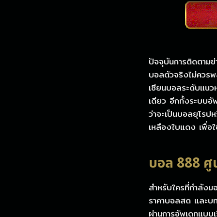
ปัจจุบันการติดตามข
บอลตัวจริงไม่ควรพลา
เซียนบอลระดับแนวหน้
เดียว อีกทั้งระบบอ
ว่าจะเป็นบอลยุโรปห
เหลืองใบแดง เพื่อใ
บอล 888 ศู
สำหรับใครที่กำลังมอ
ราคาบอลสด และบทคว
ผ่านการอัพเดทแบบเร