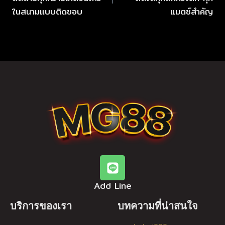
ในสนามแบบติดขอบ
แมตช์สำคัญ
Add Line
บริการของเรา
บทความที่น่าสนใจ