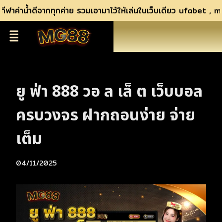
กีฬาค่าน้ำดีจากทุกค่าย รวมเอามาไว้ให้เล่นในเว็บเดียว ufabet ,
ยู ฟ่า 888 วอ ล เล็ ต เว็บบอล
ครบวงจร ฝากถอนง่าย จ่าย
เต็ม
04/11/2025