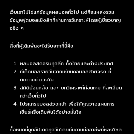
เว็บเราไม่ใช่แค่ข้อมูลผลบอลทั่วไป แต่คือแหล่งรวม
ข้อมูลฟุตบอลเชิงลึกที่ผ่านการวิเคราะห์โดยผู้เชี่ยวชาญ
จริง ๆ
สิ่งที่ผู้เดิมพันจะได้รับจากที่นี่คือ
ผลบอลสดครบทุกลีก ทั้งไทยและต่างประเทศ
ทีเด็ดบอลรายวันจากเซียนคอบอลสายจริง ที่
ติดตามข่าววงใน
สถิติย้อนหลัง และ บทวิเคราะห์ก่อนเกม ที่ละเอียด
กว่าเว็บทั่วไป
โปรแกรมบอลล่วงหน้า เพื่อให้คุณวางแผนการ
เชียร์หรือเดิมพันได้อย่างมั่นใจ
ทั้งหมดนี้ถูกอัปเดตทุกวันโดยทีมงานมืออาชีพที่หลงใหล