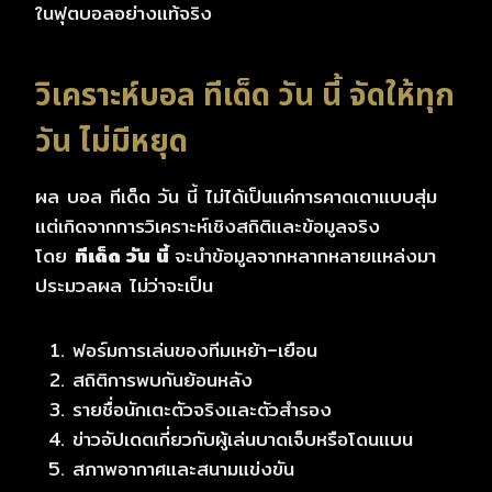
ในฟุตบอลอย่างแท้จริง
วิเคราะห์บอล ทีเด็ด วัน นี้ จัดให้ทุก
วัน ไม่มีหยุด
ผล บอล ทีเด็ด วัน นี้ ไม่ได้เป็นแค่การคาดเดาแบบสุ่ม
แต่เกิดจากการวิเคราะห์เชิงสถิติและข้อมูลจริง
โดย
ทีเด็ด วัน นี้
จะนำข้อมูลจากหลากหลายแหล่งมา
ประมวลผล ไม่ว่าจะเป็น
ฟอร์มการเล่นของทีมเหย้า–เยือน
สถิติการพบกันย้อนหลัง
รายชื่อนักเตะตัวจริงและตัวสำรอง
ข่าวอัปเดตเกี่ยวกับผู้เล่นบาดเจ็บหรือโดนแบน
สภาพอากาศและสนามแข่งขัน