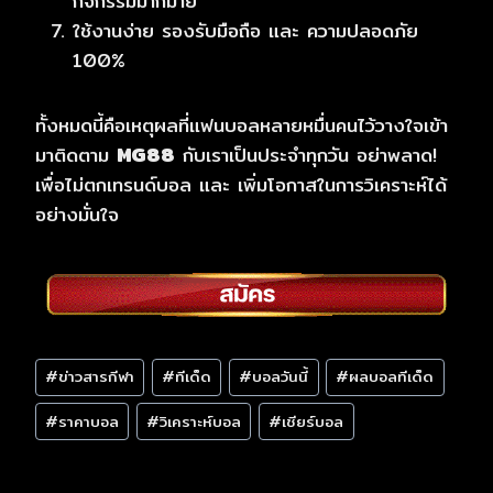
กิจกรรมมากมาย
ใช้งานง่าย รองรับมือถือ และ ความปลอดภัย
100%
ทั้งหมดนี้คือเหตุผลที่แฟนบอลหลายหมื่นคนไว้วางใจเข้า
มาติดตาม
MG88
กับเราเป็นประจำทุกวัน อย่าพลาด!
เพื่อไม่ตกเทรนด์บอล และ เพิ่มโอกาสในการวิเคราะห์ได้
อย่างมั่นใจ
#
ข่าวสารกีฬา
#
ทีเด็ด
#
บอลวันนี้
#
ผลบอลทีเด็ด
#
ราคาบอล
#
วิเคราะห์บอล
#
เชียร์บอล