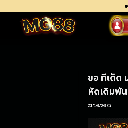
เมื่
ขอ ทีเด็ด บ
หัดเดิมพัน
23/10/2025