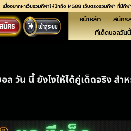
ออยากหาเว็บรวมกีฬาให้นึกถึง MG88 เว็บตรงรวมกีฬา ที่มีกีฬาค่าน
หน้าหลัก
สมัครส
ทีเด็ดบอลวันนี้
อล วัน นี้ ยังไงให้ได้คู่เด็ดจริง สำ