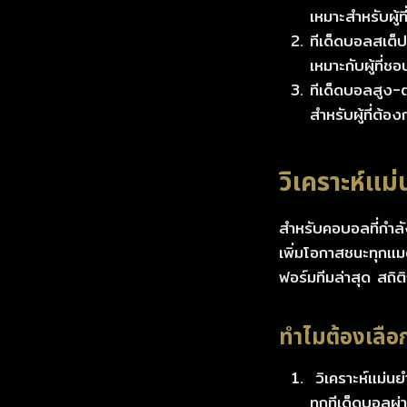
เหมาะสำหรับผู้ท
ทีเด็ดบอลสเต็ป
เหมาะกับผู้ที่
ทีเด็ดบอลสูง-ต
สำหรับผู้ที่ต้
วิเคราะห์แม่
สำหรับคอบอลที่กำ
เพิ่มโอกาสชนะทุกแม
ฟอร์มทีมล่าสุด สถิ
ทำไมต้องเลื
วิเคราะห์แม่นย
ทุกทีเด็ดบอลผ