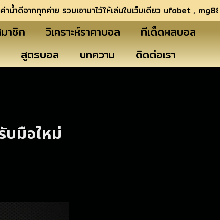
้ำดีจากทุกค่าย รวมเอามาไว้ให้เล่นในเว็บเดียว ufabet , mg88 ,
มาชิก
วิเคราะห์ราคาบอล
ทีเด็ดผลบอล
สูตรบอล
บทความ
ติดต่อเรา
หรับมือใหม่