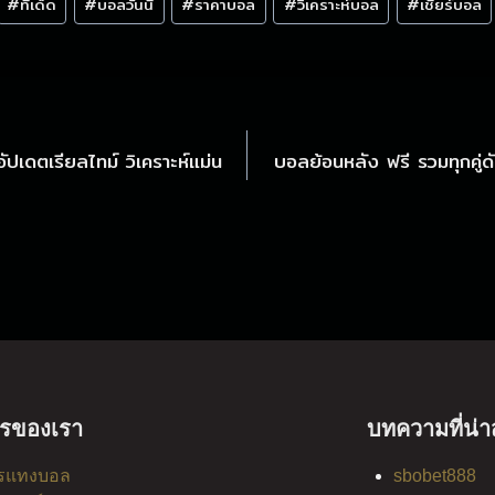
#
ทีเด็ด
#
บอลวันนี้
#
ราคาบอล
#
วิเคราะห์บอล
#
เชียร์บอล
ปเดตเรียลไทม์ วิเคราะห์แม่น
บอลย้อนหลัง ฟรี รวมทุกคู่ด
ารของเรา
บทความที่น่
ตรแทงบอล
sbobet888