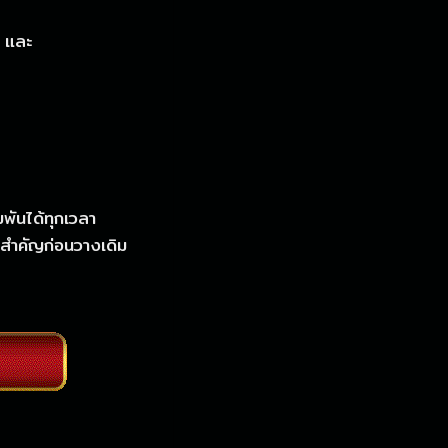
อล และ
พันได้ทุกเวลา
ูลสำคัญก่อนวางเดิม