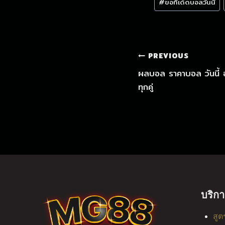
#
ขอทีเด็ดบอลวันนี้
PREVIOUS
ผลบอล ราคาบอล วันนี้ อั
ทุกคู่
บริก
สู