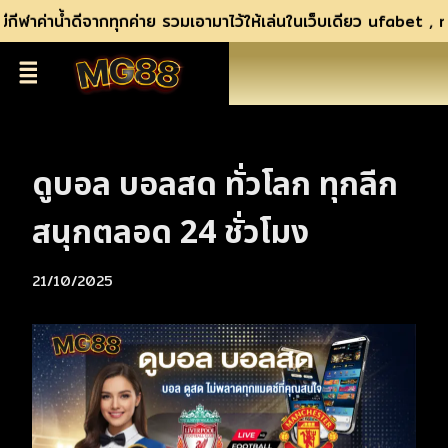
ีกีฬาค่าน้ำดีจากทุกค่าย รวมเอามาไว้ให้เล่นในเว็บเดียว ufabet 
ดูบอล บอลสด ทั่วโลก ทุกลีก
สนุกตลอด 24 ชั่วโมง
21/10/2025