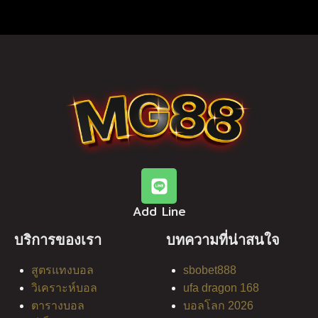
Add Line
บริการของเรา
บทความที่น่าสนใจ
สูตรแทงบอล
sbobet888
วิเคราะห์บอล
ufa dragon 168
ตารางบอล
บอลโลก 2026