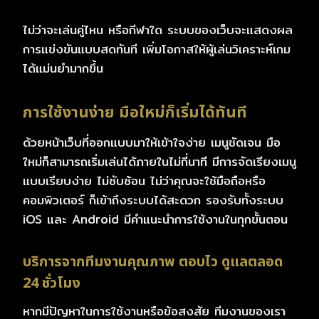
ไม่ว่าจะเล่นคู่ไหน หรือกีฬาใด ระบบของเว็บจะแสดงผล
การแข่งขันแบบสดทันที เพิ่มโอกาสให้ผู้เล่นวิเคราะห์เกม
ได้แม่นยำมากขึ้น
การใช้งานง่าย มือใหม่ก็เริ่มได้ทันที
ด้วยหน้าเว็บที่ออกแบบมาให้เข้าใจง่าย เมนูชัดเจน มือ
ใหม่ก็สามารถเริ่มเล่นได้ภายในไม่กี่นาที มีการจัดเรียงเมนู
แบบเรียบง่าย ไม่ซับซ้อน ไม่ว่าคุณจะใช้มือถือหรือ
คอมพิวเตอร์ ก็เข้าถึงระบบได้สะดวก รองรับทั้งระบบ
iOS และ Android มีคำแนะนำการใช้งานในทุกขั้นตอน
บริการจากทีมงานคุณภาพ ตอบไว ดูแลตลอด
24 ชั่วโมง
หากมีปัญหาในการใช้งานหรือข้อสงสัย ทีมงานของเรา