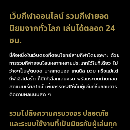
เว็บกีฬาออนไลน์ รวมกีฬายอด
นิยมจากทั่วโลก เล่นได้ตลอด 24
ชม.
นี่คือหนึ่งในเว็บตรงที่ตอบโจทย์สายกีฬาโดยเฉพาะ ด้วย
การรวมกีฬาออนไลน์หลากหลายประเภทไว้ในที่เดียว ไม่
ว่าจะเป็นฟุตบอล บาสเกตบอล เทนนิส มวย หรือแม้แต่
กีฬาอีสปอร์ต ก็มีให้เลือกเล่นครบ พร้อมระบบถ่ายทอด
สดแบบเรียลไทม์ เพิ่มอรรถรสให้กับผู้เล่นที่ชื่นชอบการ
ติดตามผลแบบสด ๆ
รวมไปถึงความครบวงจร ปลอดภัย
และระบบใช้งานที่เป็นมิตรกับผู้เล่นทุก