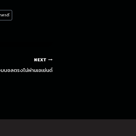
าคาดี
NEXT
บบอลตรงไม่ผ่านเอเย่นต์