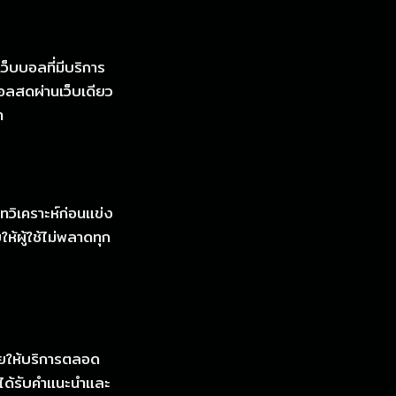
บบอลที่มีบริการ
ลสดผ่านเว็บเดียว
า
วิเคราะห์ก่อนแข่ง
ให้ผู้ใช้ไม่พลาดทุก
อยให้บริการตลอด
จะได้รับคำแนะนำและ