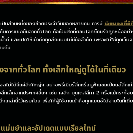
ยเป็นส่วนหนึ่งของชีวิตประจำวันของหลายคน การมี
เว็บบอลที่ดีท
กับการแข่งขันจากทั่วโลก ถือเป็นสิ่งที่ตอบโจทย์คนรักลูกหนังอย
คาน้ำดี และเปิดให้เข้าถึงทุกลีกแบบไม่มีข้อจำกัด เพราะไม่ใช่ทุกเว
อนกัน
จากทั่วโลก ทั้งเล็กใหญ่ดูได้ในที่เดียว
ม่ได้มีแค่ลีกใหญ่ๆ อย่างพรีเมียร์ลีกหรือยูฟ่าแชมเปียนส์ลีกเท่
ีกเล็กจากประเทศอื่นๆ เช่น เจลีก บุนเดสลีกา 2 หรือแม้กระทั่งบ
เหล่านี้ไว้ครบถ้วน เพื่อให้ผู้ใช้งานเข้าถึงทุกแมตช์ได้ง่ายในที่เดี
ี่แม่นยำและอัปเดตแบบเรียลไทม์