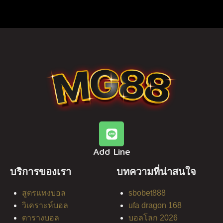
Add Line
บริการของเรา
บทความที่น่าสนใจ
สูตรแทงบอล
sbobet888
วิเคราะห์บอล
ufa dragon 168
ตารางบอล
บอลโลก 2026