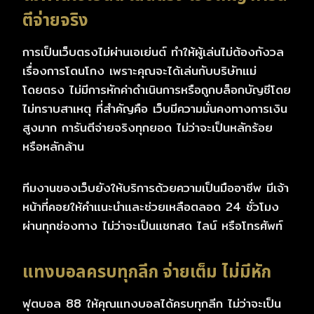
ตีจ่ายจริง
การเป็นเว็บตรงไม่ผ่านเอเย่นต์ ทำให้ผู้เล่นไม่ต้องกังวล
เรื่องการโดนโกง เพราะคุณจะได้เล่นกับบริษัทแม่
โดยตรง ไม่มีการหักค่าดำเนินการหรือถูกบล็อกบัญชีโดย
ไม่ทราบสาเหตุ ที่สำคัญคือ เว็บมีความมั่นคงทางการเงิน
สูงมาก การันตีจ่ายจริงทุกยอด ไม่ว่าจะเป็นหลักร้อย
หรือหลักล้าน
ทีมงานของเว็บยังให้บริการด้วยความเป็นมืออาชีพ มีเจ้า
หน้าที่คอยให้คำแนะนำและช่วยเหลือตลอด 24 ชั่วโมง
ผ่านทุกช่องทาง ไม่ว่าจะเป็นแชทสด ไลน์ หรือโทรศัพท์
แทงบอลครบทุกลีก จ่ายเต็ม ไม่มีหัก
ฟุตบอล 88 ให้คุณแทงบอลได้ครบทุกลีก ไม่ว่าจะเป็น