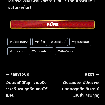
โดยตรง สมัครง่าย ใช้เวลาไม่เกิน 3 นาที แล้วเริ่มเดิม
พันได้เลยทันที!
#
ข่าวสารกีฬา
#
ทีเด็ด
#
บอลวันนี้
#
ฟุตบอล88
#
ราคาบอล
#
วิเคราะห์บอล
#
เชียร์บอล
PREVIOUS
NEXT
เว็บบอลที่ดีที่สุด จ่ายจริง
เว็บผลบอล อัปเดตผล
ราคาดี ครบทุกลีก แทงได้
บอลสดทุกลีก วิเคราะห์
ไม่อั้น
แม่นยำ ครบทุกคู่