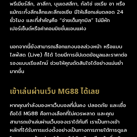
พรีเมียร์ลีก, ลาลีกา, บุนเดสลีกา, กัลโช่ เซเรีย อา หรือ
แม้กระทั่งลีกเล็กและลีกเอเชีย มีให้เลือกเล่นตลอด 24
ชั่วโมง และที่สำคัญคือ “จ่ายเต็มทุกบิล” ไม่มีหัก
เปอร์เซ็นต์หรือค่าคอมมิชชั่นแอบแฝง
นอกจากนี้ยังสามารถเลือกแทงบอลล่วงหน้า หรือแบบ
ไลฟ์สด (Live) ก็ได้ โดยมีการอัปเดตข้อมูลและราคาต่อ
รองแบบเรียลไทม์ ช่วยให้คุณตัดสินใจได้อย่างแม่นยำ
มากขึ้น
เข้าเล่นผ่านเว็บ MG88 ได้เลย
หากคุณกำลังมองหาเว็บบอลที่มั่นคง ปลอดภัย และเชื่อ
ถือได้ MG88 คือทางเลือกที่ไม่ควรพลาด และคุณ
สามารถเข้าเล่นผ่านเว็บของเราได้ทันที เราเป็นทางเข้า
หลักที่ได้รับการแต่งตั้งอย่างเป็นทางการภายใต้การดูแล