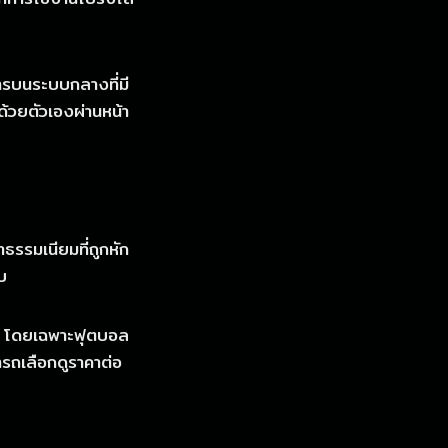
ารบนระบบกลางที่มี
้วยตัวเองผ่านหน้า
าธรรมเนียมที่ถูกหัก
บ
ว็บ โดยเฉพาะฟุตบอล
ารถเลือกดูราคาต่อ