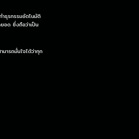
ทำธุรกรรมอัตโนมัติ
อด ซึ่งถือว่าเป็น
ามารถมั่นใจได้ว่าทุก