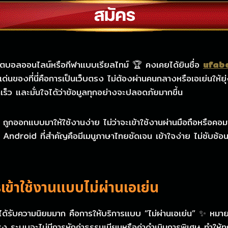
ุตบอลออนไลน์หรือกีฬาแบบเรียลไทม์ 🏆 คงเคยได้ยินชื่อ
ufabet
ด่นของที่นี่คือการเป็นเว็บตรง ไม่ต้องผ่านคนกลางหรือเอเย่นให้ยุ่ง
ร็ว และมั่นใจได้ว่าข้อมูลทุกอย่างจะปลอดภัยมากขึ้น
ถูกออกแบบมาให้ใช้งานง่าย ไม่ว่าจะเข้าใช้งานผ่านมือถือหรือคอมพ
Android ที่สำคัญคือมีเมนูภาษาไทยชัดเจน เข้าใจง่าย ไม่ซับซ้อน มื
เข้าใช้งานแบบไม่ผ่านเอเย่น
 ได้รับความนิยมมาก คือการให้บริการแบบ “ไม่ผ่านเอเย่น” ✨ หมายค
ง ระบบจะไม่มีการหักค่าธรรมเนียมหรือค่าดำเนินการพิเศษ ทำให้ท