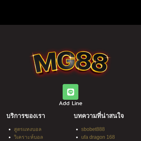
Add Line
บริการของเรา
บทความที่น่าสนใจ
สูตรแทงบอล
sbobet888
วิเคราะห์บอล
ufa dragon 168