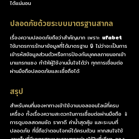
ได้แน่นอน
ปลอดภัยด้วยระบบมาตรฐานสากล
เรื่องความปลอดภัยถือว่าสำคัญมาก เพราะ
ufabet
ใช้มาตรการรักษาข้อมูลที่ได้มาตรฐาน 🔒 ไม่ว่าจะเป็นการ
เข้ารหัสข้อมูลส่วนตัวหรือการป้องกันบุคคลภายนอกเข้า
มาแทรกแซง ทำให้ผู้ใช้งานมั่นใจได้ว่า ทุกการเชื่อมต่อ
ผ่านมือถือปลอดภัยและเชื่อถือได้
สรุป
สำหรับคนที่มองหาทางเข้าใช้งานบอลออนไลน์ที่ครบ
เครื่อง ทั้งเรื่องความสะดวกในการเชื่อมต่อผ่านมือถือ 📱
การดูบอลสดคมชัด ราคาดี ค่าน้ำสุดคุ้ม และระบบที่
ปลอดภัย ที่นี่ถือว่าตอบโจทย์ได้ครบถ้วน หากสนใจใช้
งานเว็บที่มีมาตรฐานและรวมทุกอย่างไว้ในที่เดียว ลอง