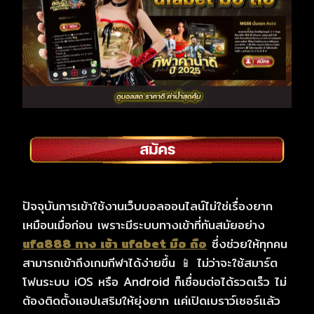
ปัจจุบันการเข้าใช้งานเว็บบอลออนไลน์ไม่ใช่เรื่องยาก
เหมือนเมื่อก่อน เพราะมีระบบทางเข้าที่ทันสมัยอย่าง
ufa888 ทาง เข้า ufabet มือ ถือ
ซึ่งช่วยให้ทุกคน
สามารถเข้าถึงเกมกีฬาได้ง่ายขึ้น 📱 ไม่ว่าจะใช้สมาร์ต
โฟนระบบ iOS หรือ Android ก็เชื่อมต่อได้รวดเร็ว ไม่
ต้องติดตั้งแอปเสริมให้ยุ่งยาก แค่เปิดเบราว์เซอร์แล้ว