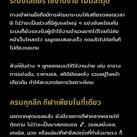
ระบบเสถียร ใช้งานง่าย ไม่มีสะดุด
ทางเข้าผ่านมือถือมีการพัฒนาระบบให้เสถียรตลอดเวลา
🌐 ไม่ว่าจะเป็นช่วงที่มีคู่บอลใหญ่ ๆ แข่งขันพร้อมกัน
ระบบก็ยังรองรับผู้เข้าใช้งานจำนวนมากได้โดยไม่ล่ม
หน้าเว็บโหลดไว เมนูตอบสนองเร็ว กดแล้วไปต่อทันที
ไม่ต้องรอนาน
ฟังก์ชันต่าง ๆ ถูกออกแบบให้ใช้งานง่าย เช่น ตาราง
การแข่งขัน, ราคาบอล, สถิติย้อนหลัง รวมอยู่ในหน้า
เดียวกัน ทำให้สะดวกต่อการวิเคราะห์เกม
ครบทุกลีก กีฬาเพียบในที่เดียว
นอกจากฟุตบอลแล้ว ยังมีรายการกีฬาหลากหลายให้
ติดตาม ไม่ว่าจะเป็นบาสเกตบอล 🏀, วอลเลย์บอล,
เทนนิส, มวย หรือแม้แต่กีฬาอีสปอร์ตที่กำลังมาแรง ก็