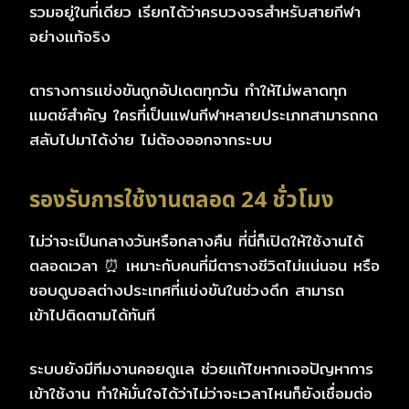
รวมอยู่ในที่เดียว เรียกได้ว่าครบวงจรสำหรับสายกีฬา
อย่างแท้จริง
ตารางการแข่งขันถูกอัปเดตทุกวัน ทำให้ไม่พลาดทุก
แมตช์สำคัญ ใครที่เป็นแฟนกีฬาหลายประเภทสามารถกด
สลับไปมาได้ง่าย ไม่ต้องออกจากระบบ
รองรับการใช้งานตลอด 24 ชั่วโมง
ไม่ว่าจะเป็นกลางวันหรือกลางคืน ที่นี่ก็เปิดให้ใช้งานได้
ตลอดเวลา ⏰ เหมาะกับคนที่มีตารางชีวิตไม่แน่นอน หรือ
ชอบดูบอลต่างประเทศที่แข่งขันในช่วงดึก สามารถ
เข้าไปติดตามได้ทันที
ระบบยังมีทีมงานคอยดูแล ช่วยแก้ไขหากเจอปัญหาการ
เข้าใช้งาน ทำให้มั่นใจได้ว่าไม่ว่าจะเวลาไหนก็ยังเชื่อมต่อ