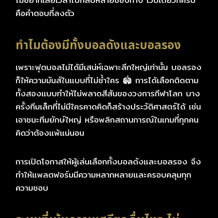
คือคำตอบที่ลงตัว
ทำไมต้องมีทั้งบอลดังและบอลรอง
เพราะฟุตบอลไม่ได้มีเสน่ห์เฉพาะลีกใหญ่เท่านั้น บอลรอง
ก็ให้ความมันส์ในแบบที่ไม่ซ้ำใคร 🏟️ การได้เลือกติดตาม
ทั้งสองแบบทำให้ไม่พลาดสีสันของวงการกีฬาโลก บาง
ครั้งทีมเล็กที่ไม่มีใครคาดคิดก็สร้างประวัติศาสตร์ได้ เช่น
เอาชนะทีมยักษ์ใหญ่ หรือพลิกสถานการณ์ในเกมที่ทุกคน
คิดว่าต้องแพ้แน่นอน
การเปิดโอกาสให้ผู้เล่นเลือกทั้งบอลดังและบอลรอง จึง
ทำให้แพลตฟอร์มมีความหลากหลายและครอบคลุมทุก
ความชอบ