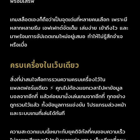
พร้อมเสิร์ฟ
เกมสล็อตเองก็ถือว่าเป็นจุดเด่นที่หลายคนเลือก เพราะมี
หลากหลายธีม เอฟเฟกต์จัดเต็ม เล่นง่าย เข้าถึงไว และ
มาพร้อมการอัปเดตเกมใหม่อยู่เสมอ ทำให้ไม่รู้สึกจำเจ
หรือเบื่อ
ครบเครื่องในเว็บเดียว
สิ่งที่น่าสนใจคือการรวมความครบเครื่องไว้ใน
แพลตฟอร์มเดียว ⚡ คุณไม่ต้องแยกเวลาไปหาข้อมูล
บอลจากอีกที่ แล้วค่อยมานั่งเล่นเกมจากอีกที่ ทุกอย่าง
ถูกรวมไว้แล้ว ทั้งข้อมูลการแข่งขัน โปรแกรมล่วงหน้า
และระบบเกมที่เล่นได้ทันที
ความสะดวกแบบนี้เหมาะกับยุคดิจิทัลที่คนชอบความเร็ว
ไม่อยากเสียเวลาไปกลับหลายช่องทาง เว็บเดียวที่ครบ