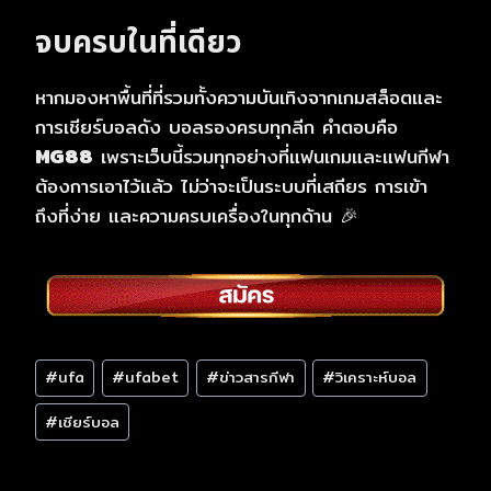
จบครบในที่เดียว
หากมองหาพื้นที่ที่รวมทั้งความบันเทิงจากเกมสล็อตและ
การเชียร์บอลดัง บอลรองครบทุกลีก คำตอบคือ
MG88
เพราะเว็บนี้รวมทุกอย่างที่แฟนเกมและแฟนกีฬา
ต้องการเอาไว้แล้ว ไม่ว่าจะเป็นระบบที่เสถียร การเข้า
ถึงที่ง่าย และความครบเครื่องในทุกด้าน 🎉
#
ufa
#
ufabet
#
ข่าวสารกีฬา
#
วิเคราะห์บอล
#
เชียร์บอล