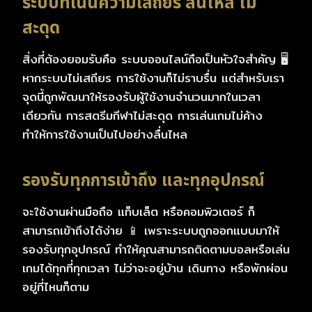
ระบบที่เน้นความเสถียร ลื่นไหล ไม่
สะดุด
สิ่งที่ต้องยอมรับคือ ระบบออนไลน์ถือเป็นหัวใจสำคัญ 🖥️
หากระบบไม่เสถียร การใช้งานก็ไม่ราบรื่น แต่สำหรับเรา
จุดนี้ถูกพัฒนาให้รองรับผู้ใช้งานจำนวนมากในเวลา
เดียวกัน การสตรีมกีฬาไม่สะดุด การเล่นเกมไม่ค้าง
ทำให้การใช้งานเป็นไปอย่างลื่นไหล
รองรับทุกการเข้าถึง และทุกอุปกรณ์
จะใช้งานผ่านมือถือ แท็บเล็ต หรือคอมพิวเตอร์ ก็
สามารถเข้าถึงได้ง่าย 📱 เพราะระบบถูกออกแบบมาให้
รองรับทุกอุปกรณ์ ทำให้คุณสามารถติดตามบอลหรือเล่น
เกมได้ทุกที่ทุกเวลา ไม่ว่าจะอยู่บ้าน เดินทาง หรือพักผ่อน
อยู่ที่ไหนก็ตาม