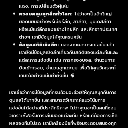
แดง, การเปลี่ยนตัวผู้เล่น
ครอบคลุมทุกลีกทั่วโลก:
ไม่ว่าจะเป็นลีกใหญ่
ยอดนิยมอย่างพรีเมียร์ลีก, ลาลีกา, บุนเดสลีกา
หรือแม้แต่ลีกรองอย่างไทยลีก และลีกจากประเทศ
ต่างๆ เรามีข้อมูลให้คุณครบครัน
ข้อมูลสถิติเชิงลึก:
นอกจากผลการแข่งขันแล้ว
เรายังมีข้อมูลเชิงลึกเกี่ยวกับสถิติของแต่ละทีมและ
แต่ละการแข่งขัน เช่น การครองบอล, จำนวนการ
ยิงเข้ากรอบ, จำนวนลูกเตะมุม เพื่อให้คุณวิเคราะห์
เกมได้อย่างแม่นยำยิ่งขึ้น 🧠
เราเชื่อว่าการมีข้อมูลที่ครบถ้วนจะช่วยให้คุณสนุกกับการ
ดูบอลได้มากขึ้น และสามารถวิเคราะห์แนวโน้มการ
แข่งขันได้อย่างมีประสิทธิภาพ ไม่ว่าคุณจะเป็นคนที่ชอบ
วิเคราะห์ฟอร์มการเล่นของแต่ละทีม หรือแค่ต้องการเช็ก
ผลของทีมโปรด เรามีเครื่องมือที่พร้อมจะตอบสนองทุก