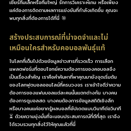
เชียร์ทีมเล็กหรือทีมใหญ่ รักการวิเคราะห์เกม หรือเพียง
แค่ต้องการติดตามผลการแข่งขันที่กำลังเกิดขึ้น คุณจะ
พบทุกสิ่งที่ต้องการได้ที่นี่ 🎯
สร้างประสบการณ์ที่น่าจดจำและไม่
เหมือนใครสำหรับคอบอลพันธุ์แท้
ในโลกที่เต็มไปด้วยข้อมูลข่าวสารที่รวดเร็ว การเลือก
แพลตฟอร์มที่ตอบโจทย์ความต้องการของคอบอลจึง
เป็นเรื่องสำคัญ เราคือคำค้นหาที่พาคุณมายังจุดเริ่มต้น
ของโลกฟุตบอลออนไลน์ที่ครบวงจร เราเข้าใจดีว่าความ
ต้องการของแฟนบอลแต่ละคนนั้นแตกต่างกัน บางคน
ต้องการดูบอลสด บางคนต้องการข้อมูลสถิติเชิงลึก
หรือบางคนแค่อยากรู้ผลบอลที่อัปเดตแบบวินาทีต่อวินาที
⏳ ด้วยความมุ่งมั่นที่จะมอบประสบการณ์ที่ดีที่สุด เราจึง
ได้รวบรวมทุกสิ่งไว้ให้คุณแล้วที่นี่