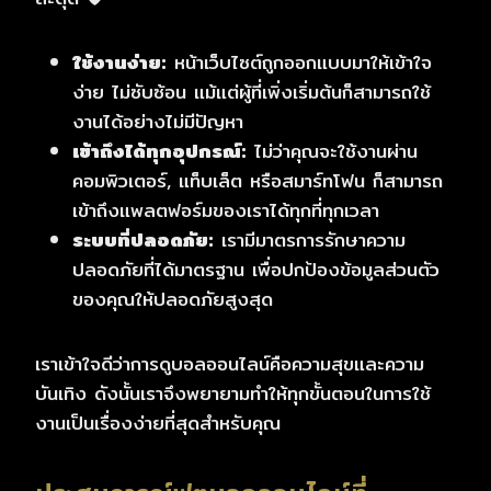
ใช้งานง่าย:
หน้าเว็บไซต์ถูกออกแบบมาให้เข้าใจ
ง่าย ไม่ซับซ้อน แม้แต่ผู้ที่เพิ่งเริ่มต้นก็สามารถใช้
งานได้อย่างไม่มีปัญหา
เข้าถึงได้ทุกอุปกรณ์:
ไม่ว่าคุณจะใช้งานผ่าน
คอมพิวเตอร์, แท็บเล็ต หรือสมาร์ทโฟน ก็สามารถ
เข้าถึงแพลตฟอร์มของเราได้ทุกที่ทุกเวลา
ระบบที่ปลอดภัย:
เรามีมาตรการรักษาความ
ปลอดภัยที่ได้มาตรฐาน เพื่อปกป้องข้อมูลส่วนตัว
ของคุณให้ปลอดภัยสูงสุด
เราเข้าใจดีว่าการดูบอลออนไลน์คือความสุขและความ
บันเทิง ดังนั้นเราจึงพยายามทำให้ทุกขั้นตอนในการใช้
งานเป็นเรื่องง่ายที่สุดสำหรับคุณ