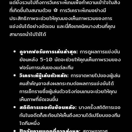
แต่ยังรวมไปถึงการวิเคราะห์เกมเพื่อทำความเข้าใจในสิ่ง
ที่เกิดขึ้นในสนามด้วย ⚽️ การวิเคราะห์เกมอย่างมี
ประสิทธิภาพจะช่วยให้คุณมองเห็นภาพรวมของการ
แข่งขันได้อย่างชัดเจน และนี่คือเทคนิคบางส่วนที่คุณ
สามารถนำไปใช้ได้
ดูจากฟอร์มการเล่นล่าสุด:
การดูผลการแข่งขัน
ย้อนหลัง 5-10 นัดจะช่วยให้คุณเห็นภาพรวมของ
ฟอร์มการเล่นของแต่ละทีม
วิเคราะห์ผู้เล่นตัวหลัก:
การขาดหายไปของผู้เล่น
คนสำคัญอาจส่งผลกระทบต่อผลการแข่งขันได้
การเช็กรายชื่อผู้เล่นตัวจริงก่อนเกมจะช่วยให้คุณ
เห็นภาพที่ชัดเจนขึ้น
สถิติการเจอกันย้อนหลัง:
บางครั้งสถิติการเจอ
กันในอดีตก็สะท้อนให้เห็นถึงความได้เปรียบของทีม
ใดทีมหนึ่ง
ปัจจัยภายนอกที่อาจส่งผล:
สภาพอากาศ,