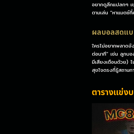
อยากดูลีกแปลกๆ เช่น
ตามเล่น “หาแมตช์ที่ค
ผลบอลสดแบบเ
ใครไม่อยากพลาดจังห
ต่อนาที” เช่น ลูกบ
มีเสียงเตือนด้วย) ไ
สุขใจตรงที่รู้สถาน
ตารางแข่งบ