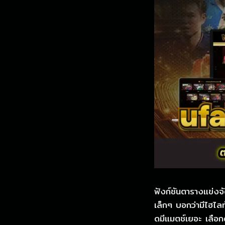
ฟังก์ชันตารางแข่งจ
เล็กๆ บอกว่ามีไฮไลท
ดมีแมตช์เยอะ เลือก