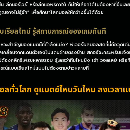
 ลีกนอร์เวย์ หรือลีกแอฟริกาใต้ ก็มีให้เลือกได้ไม่ต้องหาที่อื่นเ
ุณอาจไม่รู้จัก” เพื่อศึกษาโลกบอลให้กว้างขึ้นได้ด้วย
รียลไทม์ รู้สถานการณ์ของเกมทันที
วะสำคัญของแมตช์ที่กำลังแข่ง? ฟีเจอร์ผลบอลสดที่นี่คือจุดเด่
อลเคลื่อนจากแดนตัวเองไปแดนฝ่ายตรงข้าม สกอร์จะกระพริบแจ้งเต
ม่ต้องคลิกรีเฟรชหลายรอบ รู้เลยว่าทีมไหนยิง เข้า วอลเลย์ หรือที
การณ์แบบเรียลไทม์แบบไม่ต้องตามข่าวหลายที่
อลทั่วโลก ดูแมตช์ไหนวันไหน ลงเวลาแ