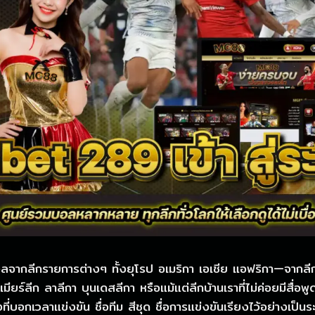
ลบอลจากลีกรายการต่างๆ ทั้งยุโรป อเมริกา เอเชีย แอฟริกา—จากลี
ียร์ลีก ลาลีกา บุนเดสลีกา หรือแม้แต่ลีกบ้านเราที่ไม่ค่อยมีสื่อพูดถ
่บอกเวลาแข่งขัน ชื่อทีม สีชุด ชื่อการแข่งขันเรียงไว้อย่างเป็น