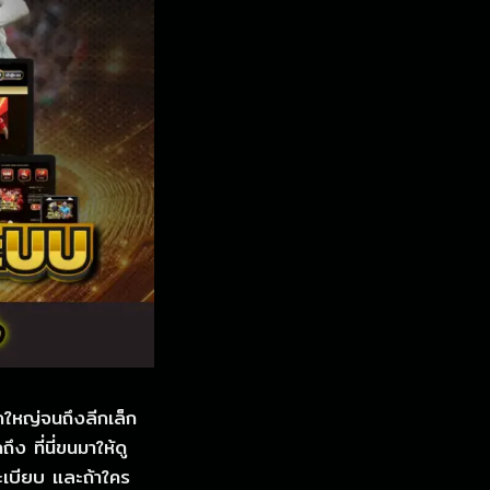
กใหญ่จนถึงลีกเล็ก
ึง ที่นี่ขนมาให้ดู
ระเบียบ และถ้าใคร