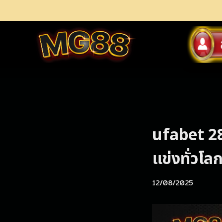
เมื่อ
ufabet 28
แข่งทั่วโล
12/08/2025