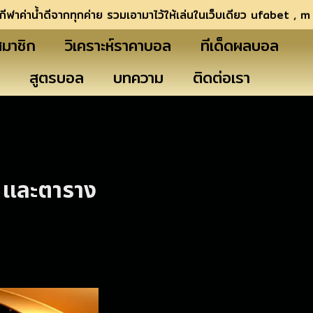
ำดีจากทุกค่าย รวมเอามาไว้ให้เล่นในเว็บเดียว ufabet , mg88 , 
มาชิก
วิเคราะห์ราคาบอล
ทีเด็ดผลบอล
สูตรบอล
บทความ
ติดต่อเรา
ด และตาราง