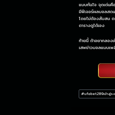
แบบทันใจ จุดเด่นคื
มีฟีเจอร์ผลบอลสดน
โดยไม่ต้องสับสน ตร
ตารางดูได้เอง
ท้ายนี้ ถ้าอยากลอ
เสพข่าวบอลแบบเพลิ
#
ufabet289เข้าสู่ร