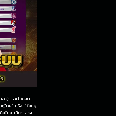
ซนเวลา) และไอคอน
คู่ไหน” หรือ “วันหยุ
ลคืนไหน เย็นๆ อาจ