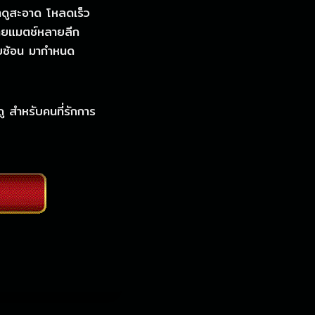
าดูสะอาด โหลดเร็ว
ายแมตช์หลายลีก
ับซ้อน มากำหนด
ู สำหรับคนที่รักการ