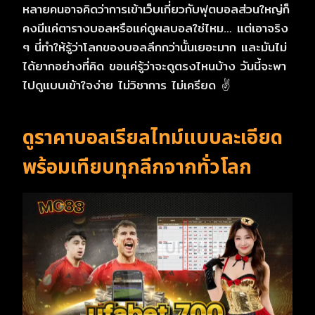
หลายคนอาจคิดว่าการเข้าเว็บเกี่ยวกับฟุตบอลส่วนใหญ่ก็
คงมีแค่ตารางบอลหรือแค่ดูผลบอลใช่ไหม… แต่เอาจริง
ๆ นี่ทำให้รู้ว่าโลกของบอลลึกกว่านั้นเยอะมาก และมันไม่
ได้ยากอย่างที่คิด ขอแค่รู้ว่าจะดูตรงไหนบ้าง วันนี้จะพา
ไปดูแบบเข้าใจง่าย ไม่วิชาการ ไม่เครียด ✌️
ดูราคาบอลเรียลไทม์แบบละเอียด
พร้อมเทียบทุกลีกจากทั่วโลก