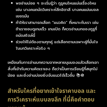
พออ่านบ่อย ๆ จะเริ่มรู้ว่า กูรูคนไหนแม่นเรื่องไหน
เช่น บางคนถนัดวิเคราะห์ลีกอิตาลี บางคนแม่นบอล
เยอรมัน
ทำให้เราสามารถเลือก “แนวคิด” ที่เหมาะกับเรา เช่น
ถ้าเราชอบดูเกมเร็ว เกมเปิด ก็ควรอ่านบทของกูรูที่
ถนัดสไตล์นี้
ช่วยให้ไม่ต้องตามทุกคู่ แต่เลือกตามเฉพาะคู่ที่มั่นใจ
ในบทวิเคราะห์จริง ๆ
เหมือนกับการอ่านบทความจากหลายมุมมองแล้วเลือกเอา
สิ่งที่เข้ากับความคิดเราเอง ถือว่าเป็นการเรียนรู้ที่สนุกไม่
น้อย และยิ่งอ่านบ่อยยิ่งจับแนวได้เร็วขึ้น 📚⚽
สำหรับใครที่อยากเข้าใจราคาบอล และ
การวิเคราะห์แบบลงลึก ที่นี่คือคำตอบ