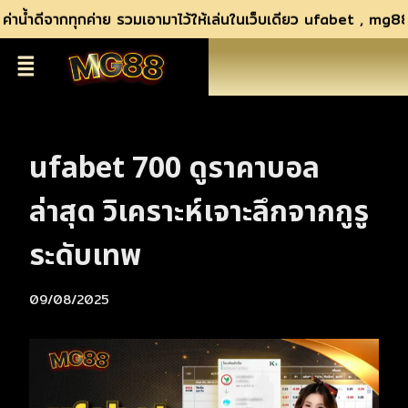
าน้ำดีจากทุกค่าย รวมเอามาไว้ให้เล่นในเว็บเดียว ufabet , mg88 
ufabet 700 ดูราคาบอล
ล่าสุด วิเคราะห์เจาะลึกจากกูรู
ระดับเทพ
09/08/2025