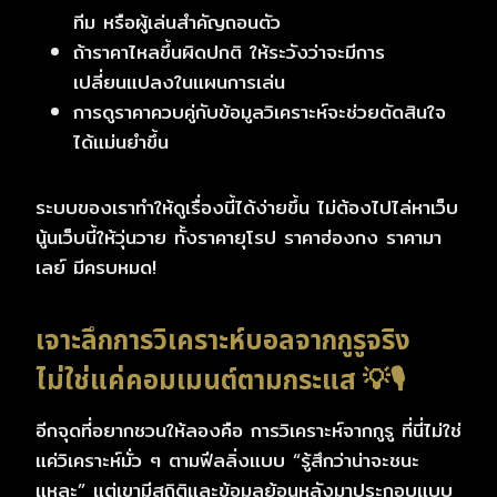
ทีม หรือผู้เล่นสำคัญถอนตัว
ถ้าราคาไหลขึ้นผิดปกติ ให้ระวังว่าจะมีการ
เปลี่ยนแปลงในแผนการเล่น
การดูราคาควบคู่กับข้อมูลวิเคราะห์จะช่วยตัดสินใจ
ได้แม่นยำขึ้น
ระบบของเราทำให้ดูเรื่องนี้ได้ง่ายขึ้น ไม่ต้องไปไล่หาเว็บ
นู้นเว็บนี้ให้วุ่นวาย ทั้งราคายุโรป ราคาฮ่องกง ราคามา
เลย์ มีครบหมด!
เจาะลึกการวิเคราะห์บอลจากกูรูจริง
ไม่ใช่แค่คอมเมนต์ตามกระแส 💡🎙️
อีกจุดที่อยากชวนให้ลองคือ การวิเคราะห์จากกูรู ที่นี่ไม่ใช่
แค่วิเคราะห์มั่ว ๆ ตามฟีลลิ่งแบบ “รู้สึกว่าน่าจะชนะ
แหละ” แต่เขามีสถิติและข้อมูลย้อนหลังมาประกอบแบบ