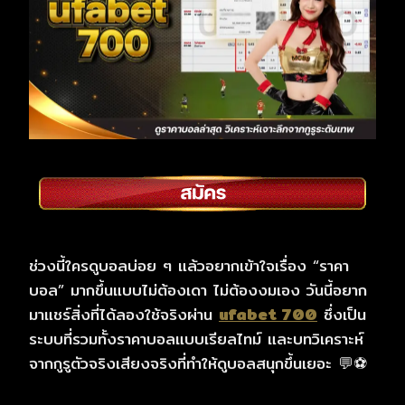
ช่วงนี้ใครดูบอลบ่อย ๆ แล้วอยากเข้าใจเรื่อง “ราคา
บอล” มากขึ้นแบบไม่ต้องเดา ไม่ต้องงมเอง วันนี้อยาก
มาแชร์สิ่งที่ได้ลองใช้จริงผ่าน
ufabet 700
ซึ่งเป็น
ระบบที่รวมทั้งราคาบอลแบบเรียลไทม์ และบทวิเคราะห์
จากกูรูตัวจริงเสียงจริงที่ทำให้ดูบอลสนุกขึ้นเยอะ 💬⚽️