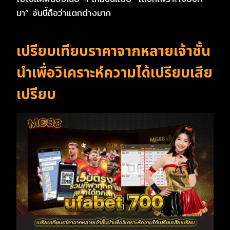
มา” อันนี้ถือว่าแตกต่างมาก
เปรียบเทียบราคาจากหลายเจ้าชั้น
นำเพื่อวิเคราะห์ความได้เปรียบเสีย
เปรียบ