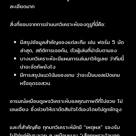
ละเอียดมาก
สิ่งที่ชอบจากการอ่านบทวิเคราะห์ของกูรูที่นี่คือ:
มีสรุปข้อมูลสำคัญของแต่ละทีม เช่น ฟอร์ม 5 นัด
ล่าสุด, สถิติการเจอกัน, ตัวผู้เล่นที่น่าจับตามอง
บางบทวิเคราะห์จะมีแผนการเล่นมาให้ดูเลย ว่าทีมนี้
น่าจะจัดทัพยังไง
มีการสรุปแนวโน้มของเกม ว่าจะเป็นบอลเปิดเกม
หรืออุดรอสวน
อารมณ์เหมือนดูเพจวิเคราะห์บอลคุณภาพดีที่ไม่อวย ไม่
เอนเอียง ซึ่งช่วยให้เราตัดสินใจได้เองโดยไม่ถูกชักจูง
และที่สำคัญคือ ทุกบทวิเคราะห์มักมี “เหตุผล” รองรับ
ไม่ใช่แค่ฟันธงเฉย ๆ เหมือนแบบ “เลือกเพราะใจบอก