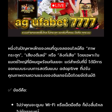
หนึ่งในปัญหาหลักของคนที่ดูบอลออนไลน์คือ “ภาพ
กระตุก”, “เสียงดีเลย์” หรือ “ลิงก์เสีย” โดยเฉพาะใน
แมตช์ใหญ่ที่มีคนดูพร้อมกันเยอะ แต่สำหรับที่นี่ ได้มีการ
ออกแบบระบบการสตรีมแบบ adaptive ที่ปรับ
คุณภาพตามความแรงของอินเทอร์เน็ตโดยอัตโนมัติ
✅ ข้อดีคือ:
ไม่ว่าคุณจะดูบน Wi-Fi หรือเน็ตมือถือ ก็ยังลื่นไหล
ไม่ขัดอารมณ์