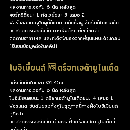
ผลงานการเจอกัน 6 นัด หลังสุด
คอร์กซิตี้ชนะ 1 กัลเวย์ชนะ 3 เสมอ 2
ฟอร์มของทั้งคู่ในคู่นี้ก็แย่ด้วยกันทั้งคู่ อันดับก็ไม่ห่างกัน
แต่สถิติการเจอกันนั้น ทางฝั่งกัลเวย์เหนือกว่า
ติดตามราคาไหล และทีเด็ดฟันธงจากพี่ขุนแผนได้ในคลิป
(รับชมข้อมูลต่อในคลิป)
โบฮีเมี่ยนส์ 🆚 ดร็อกเฮด้ายูไนเต็ด
แข่งขันกันในเวลา 01.45น.
ผลงานการเจอกัน 6 นัด หลังสุด
โบฮีเมี่ยนส์ชนะ 1 ดร็อกเฮด้ายูไนเต็ดชนะ 4 เสมอ 1
ฟอร์มและอันดับของทั้งคู่ในฤดูกาลนี้ทางฝั่งโบฮีเมี่ยนส์
ดูดีกว่า
แต่สถิติการเจอกันนั้น เป็นทางฝั่งดร็อกเฮด้ายูไนเต็ดที่
เหนือกว่า