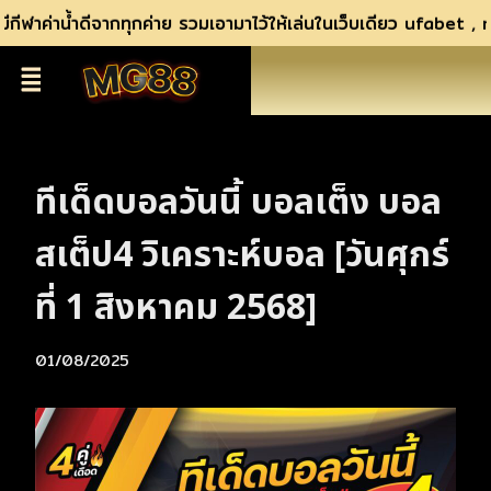
ีกีฬาค่าน้ำดีจากทุกค่าย รวมเอามาไว้ให้เล่นในเว็บเดียว ufabet 
ทีเด็ดบอลวันนี้ บอลเต็ง บอล
สเต็ป4 วิเคราะห์บอล [วันศุกร์
ที่ 1 สิงหาคม 2568]
01/08/2025