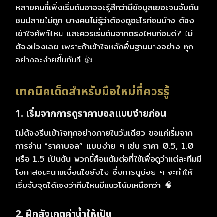
หลายคนที่เพิ่งเริ่มต้นอาจจะรู้สึกว่ามีข้อมูลเยอะจนจับต้น
ชนปลายไม่ถูก บางคนไม่รู้ว่าต้องดูอะไรก่อนบ้าง ต้อง
เข้าใจศัพท์ไหน และควรเริ่มต้นจากตรงไหนก่อนดี? ไม่
ต้องห่วงเลย เพราะถ้าเข้าใจหลักพื้นฐานบางอย่าง ทุก
อย่างจะง่ายขึ้นทันที 👍
เทคนิคเด็ดสำหรับมือใหม่ที่ควรรู้
1. เริ่มจากการดูราคาบอลแบบง่ายก่อน
ไม่ต้องรีบเข้าใจทุกอย่างภายในวันเดียว ขอแค่เริ่มจาก
การอ่าน “ราคาบอล” แบบง่าย ๆ เช่น ราคา 0.5, 1.0
หรือ 1.5 เป็นต้น พวกนี้คือแต้มต่อที่ใช้เพื่อดูว่าแต่ละทีมมี
โอกาสชนะตามเงื่อนไขยังไง ซึ่งการดูบ่อย ๆ จะทำให้
เริ่มจับจุดได้เองว่าทีมไหนมีแนวโน้มเหนือกว่า 🧠
2. ฝึกสังเกตค่าน้ำให้เป็น