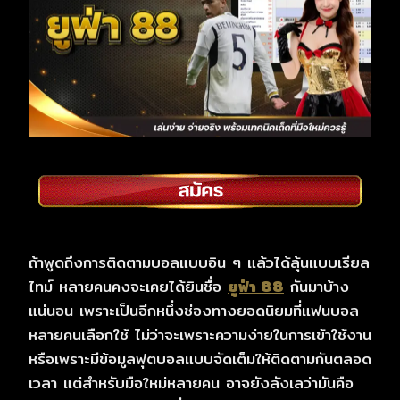
ถ้าพูดถึงการติดตามบอลแบบอิน ๆ แล้วได้ลุ้นแบบเรียล
ไทม์ หลายคนคงจะเคยได้ยินชื่อ
ยูฟ่า 88
กันมาบ้าง
แน่นอน เพราะเป็นอีกหนึ่งช่องทางยอดนิยมที่แฟนบอล
หลายคนเลือกใช้ ไม่ว่าจะเพราะความง่ายในการเข้าใช้งาน
หรือเพราะมีข้อมูลฟุตบอลแบบจัดเต็มให้ติดตามกันตลอด
เวลา แต่สำหรับมือใหม่หลายคน อาจยังลังเลว่ามันคือ