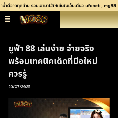
้ำดีจากทุกค่าย รวมเอามาไว้ให้เล่นในเว็บเดียว ufabet , mg88 ,
ยูฟ่า 88 เล่นง่าย จ่ายจริง
พร้อมเทคนิคเด็ดที่มือใหม่
ควรรู้
29/07/2025