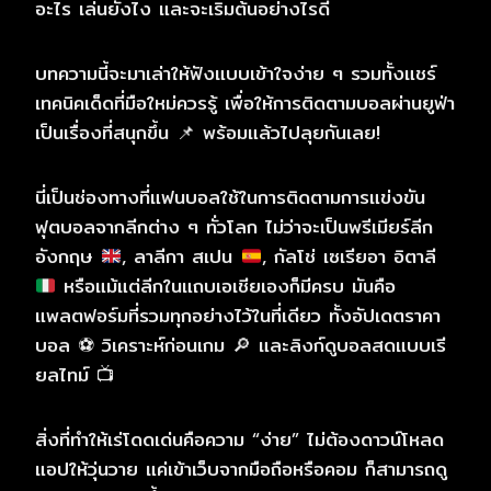
อะไร เล่นยังไง และจะเริ่มต้นอย่างไรดี
บทความนี้จะมาเล่าให้ฟังแบบเข้าใจง่าย ๆ รวมทั้งแชร์
เทคนิคเด็ดที่มือใหม่ควรรู้ เพื่อให้การติดตามบอลผ่านยูฟ่า
เป็นเรื่องที่สนุกขึ้น 📌 พร้อมแล้วไปลุยกันเลย!
นี่เป็นช่องทางที่แฟนบอลใช้ในการติดตามการแข่งขัน
ฟุตบอลจากลีกต่าง ๆ ทั่วโลก ไม่ว่าจะเป็นพรีเมียร์ลีก
อังกฤษ
, ลาลีกา สเปน
, กัลโช่ เซเรียอา อิตาลี
หรือแม้แต่ลีกในแถบเอเชียเองก็มีครบ มันคือ
แพลตฟอร์มที่รวมทุกอย่างไว้ในที่เดียว ทั้งอัปเดตราคา
บอล
⚽️
วิเคราะห์ก่อนเกม
🔎
และลิงก์ดูบอลสดแบบเรี
ยลไทม์
📺
สิ่งที่ทำให้เร่โดดเด่นคือความ “ง่าย” ไม่ต้องดาวน์โหลด
แอปให้วุ่นวาย แค่เข้าเว็บจากมือถือหรือคอม ก็สามารถดู