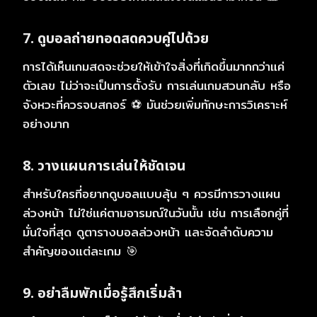
7. ดูบอลถ่ายทอดสดควบคู่ไปด้วย
การได้เห็นเกมสดจะช่วยให้เข้าใจสิ่งที่เกิดขึ้นมากกว่าแค่
ตัวเลข ไม่ว่าจะเป็นการตั้งรับ การเล่นเกมสวนกลับ หรือ
จังหวะที่ควรจบสกอร์ ⚽ มันช่วยเพิ่มทักษะการวิเคราะห์
อย่างมาก
8. วางแผนการเล่นให้ชัดเจน
สำหรับใครที่อยากดูบอลแบบลุ้น ๆ ควรมีการวางแผน
ล่วงหน้า ไม่ใช่แค่ตามอารมณ์ในวันนั้น เช่น การเลือกคู่ที่
มั่นใจที่สุด ดูตารางบอลล่วงหน้า และจัดลำดับความ
สำคัญของแต่ละเกม 🎯
9. อย่าลืมพักเมื่อรู้สึกเริ่มล้า