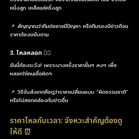
หนึ่งลูก เหลือแค่ครึ่งลูก
📌 สัญญาณว่าทีมต่ออาจมีปัญหา หรือทีมรองมีข่าวดีจน
ราคาต้องขยับตาม
3. ไหลหลอก 😵‍💫
อันนี้ต้องระวัง! เพราะบางครั้งราคาขึ้นๆ ลงๆ เพื่อ
หลอกให้คนเชื่อผิดๆ
📌 วิธีจับสังเกตคือดูว่าราคาเปลี่ยนแบบ “ผิดธรรมชาติ”
หรือไม่สอดคล้องกับข่าวอื่น
ราคาไหลกับเวลา: จังหวะสำคัญต้องดู
ให้ดี ⏰