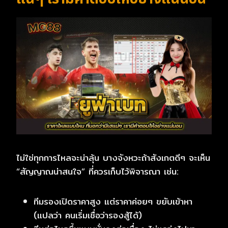
ไม่ใช่ทุกการไหลจะน่าลุ้น บางจังหวะถ้าสังเกตดีๆ จะเห็น
“สัญญาณน่าสนใจ” ที่ควรเก็บไว้พิจารณา เช่น:
ทีมรองเปิดราคาสูง แต่ราคาค่อยๆ ขยับเข้าหา
(แปลว่า คนเริ่มเชื่อว่ารองสู้ได้)