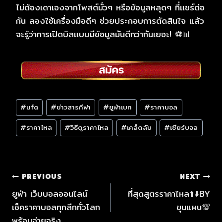
ไม่ต้องเดาเองจากโพสต์มั่วๆ หรือข้อมูลหลุดๆ ที่แชร์ต่อ
กัน ลองใช้เครื่องมือดีๆ ช่วยประกอบการตัดสินใจ แล้ว
จะรู้ว่าการเปิดบิลแบบมีข้อมูลมันดีกว่ากันเยอะ! ⚽📊
#
ufa
#
ข่าวสารกีฬา
#
ยูฟ่าเบท
#
ราคาบอล
#
ราคาไหล
#
วิธีดูราคาไหล
#
เคล็ดลับ
#
เชียร์บอล
PREVIOUS
NEXT
ยูฟ่า เว็บบอลออนไลน์
ที่สุดสูตรราคาไหล⬆️⬇️BY
เช็คราคาบอลทุกลีกทั่วโลก
ขุนแผน💯
พร้อมจ่ายจริง