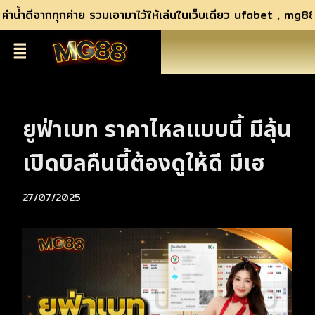
น้ำดีจากทุกค่าย รวมเอามาไว้ให้เล่นในเว็บเดียว ufabet , mg88 
ยูฟ่าเบท ราคาไหลแบบนี้ มีลุ้น
เปิดบิลคืนนี้ต้องดูให้ดี มีเฮ
27/07/2025