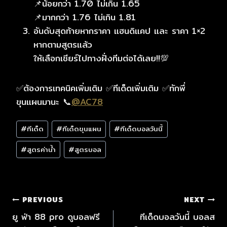
📌น้อยกว่า 1.70 ไม่เกิน 1.65
📌มากกว่า 1.76 ไม่เกิน 1.81
อันดับสุดท้ายหากราคา แฮนดิแคป และ ราคา 1×2
หากตามสูตรแล้ว
ให้เลือกเชียร์ไปทางฝั่งทีมต่อได้เลย!!💯
✅ต้องการเทคนิคเพิ่มเติม ✅ทีเด็ดเพิ่มเติม ✅ทักพี่
ขุนแผนมานะ 📞
@AC78
#
ทีเด็ด
#
ทีเด็ดขุนแผน
#
ทีเด็ดบอลวันนี้
#
สูตรค่าน้ำ
#
สูตรบอล
PREVIOUS
NEXT
ยู ฟ่า 88 pro ดูบอลฟรี
ทีเด็ดบอลวันนี้ บอลส