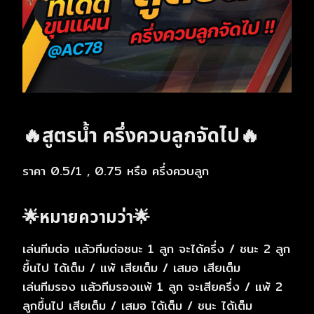
🔥สูตรน้ำ ครึ่งควบลูกจัดไป🔥
ราคา 0.5/1 , 0.75 หรือ ครึ่งควบลูก
🌟หมายความว่า🌟
เล่นทีมต่อ แล้วทีมต่อชนะ 1 ลูก จะได้ครึ่ง / ชนะ 2 ลูก
ขึ้นไป ได้เต็ม / แพ้ เสียเต็ม / เสมอ เสียเต็ม
เล่นทีมรอง แล้วทีมรองแพ้ 1 ลูก จะเสียครึ่ง / แพ้ 2
ลูกขึ้นไป เสียเต็ม / เสมอ ได้เต็ม / ชนะ ได้เต็ม