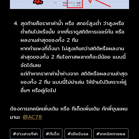
สุดท้ายคือราคาค่าน้ำ หรือ สกอร์สูงต่ำ ว่าสูงหรือ
ต่ำเกินไปหรือมั้ย จากที่เราดูสถิติการเจอร์กัน หรือ
ผลงานล่าสุดของทั้ง 2 ทีม
หากกำแพงที่ตั้งมา ไม่สูงเกินกว่าสถิติหรือผลงาน
ล่าสุดของทั้ง 2 ทีมโอกาสพลาดก็จะมีน้อย แบบนี้
จัดได้เลย
แต่ถ้าหากราคาค่าน้ำห่างจาก สถิติหรือผลงานล่าสุด
ของทั้ง 2 ทีม แบบนี้ไม่น่าเล่น ให้ข้ามไปวิเคราะห์คู่
อื่นๆ หรือคู่ถัดไป
ต้องการเทคนิคเพิ่มเติม หรือ ทีเด็ดเพิ่มเติม ทักพี่ขุนแผน
มานะ
@AC78
#
ข่าวสารกีฬา
#
ทีเด็ด
#
เชียร์บอล
#
เทคนิคทายผล