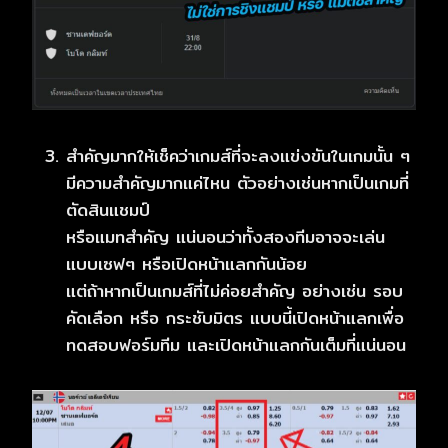
สำคัญมากให้เช็คว่าเกมส์ที่จะลงแข่งขันในเกมนั้น ๆ
มีความสำคัญมากแค่ไหน ตัวอย่างเช่นหากเป็นเกมที่
ตัดสินแชมป์
หรือแมทสำคัญ แน่นอนว่าทั้งสองทีมอาจจะเล่น
แบบเซฟๆ หรือเปิดหน้าแลกกันน้อย
แต่ถ้าหากเป็นเกมส์ที่ไม่ค่อยสำคัญ อย่างเช่น รอบ
คัดเลือก หรือ กระชับมิตร แบบนี้เปิดหน้าแลกเพื่อ
ทดสอบฟอร์มทีม และเปิดหน้าแลกกันเต็มที่แน่นอน