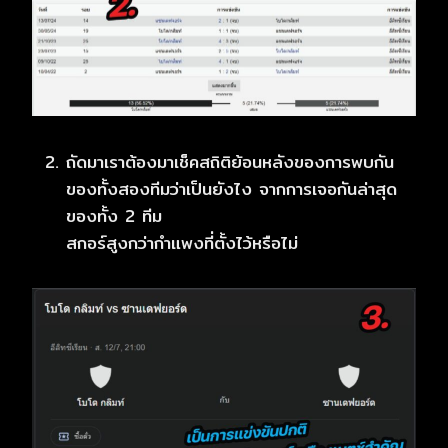
ถัดมาเราต้องมาเช็คสถิติย้อนหลังของการพบกัน
ของทั้งสองทีมว่าเป็นยังไง จากการเจอกันล่าสุด
ของทั้ง 2 ทีม
สกอร์สูงกว่ากำแพงที่ตั้งไว้หรือไม่