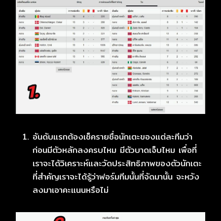
อันดับแรกต้องเช็ครายชื่อนักเตะของแต่ละทีมว่า
ก่อนมีตัวหลักลงครบไหม มีตัวบาดเจ็บไหม เพื่อที่
เราจะได้วิเคราะห์และวัดประสิทธิภาพของตัวนักเตะ
ที่สำคัญเราจะได้รู้ว่าฟอร์มทีมนั้นที่จัดมานั้น จะหวัง
ลงมาเอาคะแนนหรือไม่