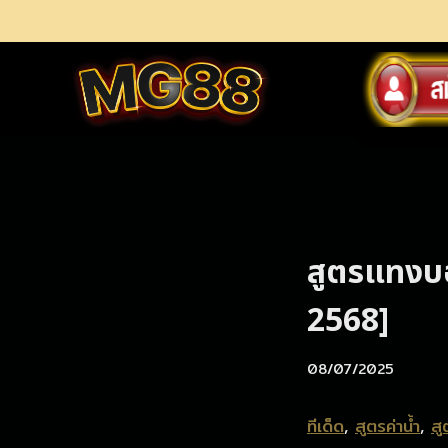
สูตรแทงบอ
2568]
08/07/2025
ทีเด็ด
,
สูตรค่าน้ำ
,
ส