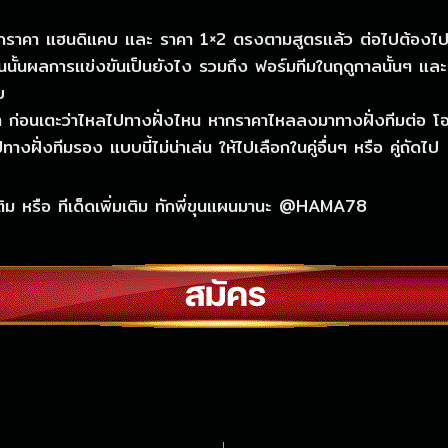
ากราคา แฮนดิแคบ และ ราคา 1×2 ตรงตามสูตรแล้ว ต่อไปต้องไปดู
ั้นผลการแข่งขันเป็นยังไง รวมถึง ฟอร์มทีมในฤดูกาลนั้นๆ และที
ย
าน้ำ ก่อนเตะว่าไหลไปทางฝั่งไหน หากราคาไหลลงมาทางฝั่งทีมต่อ โ
งฝั่งทีมรอง แบบนี้ไม่น่าเล่น ให้ไปเลือกในคู่อื่นๆ หรือ คู่ถัดไป
เติม หรือ ทีเด็ดเพิ่มเติม ทักพี่ขุนแผนมานะ @HAMA78