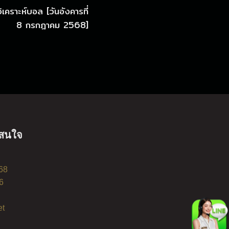
ิเคราะห์บอล [วันอังคารที่
8 กรกฎาคม 2568]
าสนใจ
68
6
et