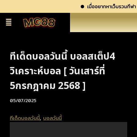
เมื่ออยากหาเว็บรวมกีฬาใ
ทีเด็ดบอลวันนี้ บอลสเต็ป4
วิเคราะห์บอล [ วันเสาร์ที่
5กรกฎาคม 2568 ]
05/07/2025
ทีเด็ดบอลวันนี้
, 
บอลวันนี้