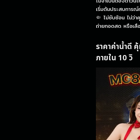
ไม่จำเป็นต้องดาวน์โ
เริ่มต้นประสบการณ์ก
🤏 ไม่ซับซ้อน ไม่ว่
ถ่ายทอดสด หรือเลือก
ราคาค่าน้ำดี 
ภายใน 10 วิ