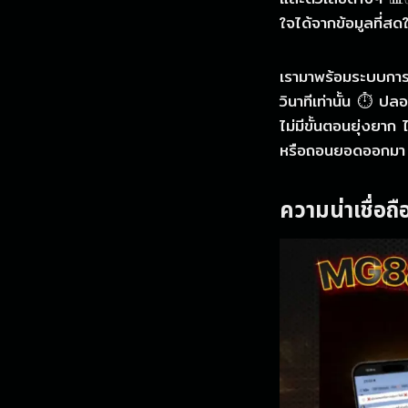
ใจได้จากข้อมูลที่สด
เรามาพร้อมระบบการท
วินาทีเท่านั้น ⏱ ป
ไม่มีขั้นตอนยุ่งยาก 
หรือถอนยอดออกมา
ความน่าเชื่อถ