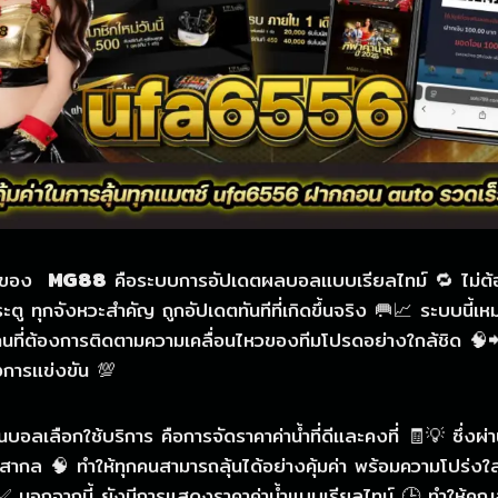
่นของ
MG88
คือระบบการอัปเดตผลบอลแบบเรียลไทม์ 🔁 ไม่ต้อ
ตู ทุกจังหวะสำคัญ ถูกอัปเดตทันทีที่เกิดขึ้นจริง 🥅📈 ระบบนี้เ
ะคนที่ต้องการติดตามความเคลื่อนไหวของทีมโปรดอย่างใกล้ชิด 🧠
องการแข่งขัน 💯
ฟนบอลเลือกใช้บริการ คือการจัดราคาค่าน้ำที่ดีและคงที่ 🧾💡 ซึ่
ากล 🧠 ทำให้ทุกคนสามารถลุ้นได้อย่างคุ้มค่า พร้อมความโปร่
 นอกจากนี้ ยังมีการแสดงราคาค่าน้ำแบบเรียลไทม์ 🕒 ทำให้คุณ