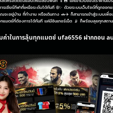
หลดหรือติดตั้งแอปให้เปลืองพื้นที่ 📱💾 แค่เข้าเว็บของเราผ่านเบร
ารเชียร์กีฬาที่เหนือระดับได้ทันที 🌐✨ ด้วยระบบเว็บไซต์ที่ถูกออก
าคุณจะอยู่บ้าน ที่ทำงาน หรือเดินทาง 🚗✈️ ก็สามารถเข้าสู่ระบบเพื่
แมตช์ที่ต้องการได้ทันที แค่มีอินเทอร์เน็ต 📡 ก็พร้อมลุยทุกสถา
คุ้มค่าในการลุ้นทุกแมตช์ ufa6556 ฝากถอน a