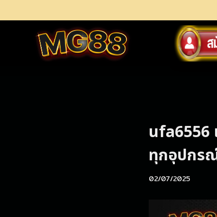
ufa6556 เ
ทุกอุปกรณ
02/07/2025