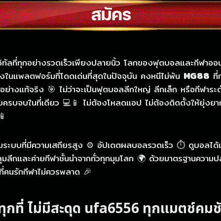
ิทัลที่ทุกอย่างรวดเร็วเพียงปลายนิ้ว โลกของฟุตบอลและกีฬาออนไ
ึ่งในแพลตฟอร์มที่โดดเด่นที่สุดในปัจจุบัน คงหนีไม่พ้น
MG88
ที่
อย่างแท้จริง 🎯 ไม่ว่าจะเป็นฟุตบอลลีกใหญ่ ลีกเล็ก หรือกีฬาระ
บครบจบในที่เดียว 💻📱 ไม่ต้องโหลดแอป ไม่ต้องติดตั้งให้ยุ่งย
📲
มระบบที่มีความเสถียรสูง ⚙️ อัปเดตผลบอลรวดเร็ว ⏱ ดูบอลได้แ
ุมลีกและค่ายกีฬาชั้นนำจากทั่วทุกมุมโลก 🌍 ด้วยมาตรฐานความป
กที่คนรักกีฬาไม่ควรพลาด 🎉
้ทุกที่ ไม่มีสะดุด ufa6556 ทุกแมตช์คมช