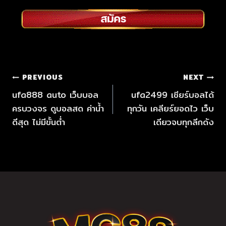
PREVIOUS
NEXT
ufa888 auto เว็บบอล
ufa2499 เชียร์บอลได้
ครบวงจร ดูบอลสด ค่าน้ำ
ทุกวัน เคลียร์ยอดไว เว็บ
ดีสุด ไม่มีขั้นต่ำ
เดียวจบทุกลีกดัง