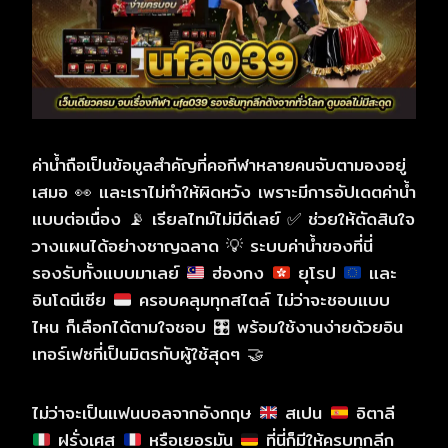
ค่าน้ำถือเป็นข้อมูลสำคัญที่คอกีฬาหลายคนจับตามองอยู่
เสมอ
👀
และเราไม่ทำให้ผิดหวัง เพราะมีการอัปเดตค่าน้ำ
แบบต่อเนื่อง
📡
เรียลไทม์ไม่มีดีเลย์
✅
ช่วยให้ตัดสินใจ
วางแผนได้อย่างชาญฉลาด
💡
ระบบค่าน้ำของที่นี่
รองรับทั้งแบบมาเลย์
ฮ่องกง
ยุโรป
และ
อินโดนีเซีย
ครอบคลุมทุกสไตล์ ไม่ว่าจะชอบแบบ
ไหน ก็เลือกได้ตามใจชอบ
🎛️
พร้อมใช้งานง่ายด้วยอิน
เทอร์เฟซที่เป็นมิตรกับผู้ใช้สุดๆ
🤝
ไม่ว่าจะเป็นแฟนบอลจากอังกฤษ
สเปน
อิตาลี
ฝรั่งเศส
หรือเยอรมัน
ที่นี่ก็มีให้ครบทุกลีก