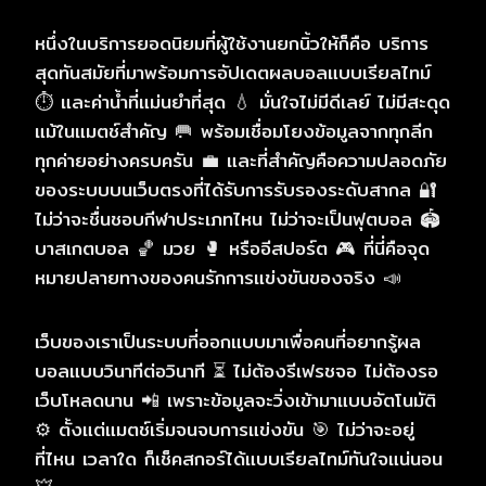
หนึ่งในบริการยอดนิยมที่ผู้ใช้งานยกนิ้วให้ก็คือ บริการ
สุดทันสมัยที่มาพร้อมการอัปเดตผลบอลแบบเรียลไทม์
⏱️ และค่าน้ำที่แม่นยำที่สุด 💧 มั่นใจไม่มีดีเลย์ ไม่มีสะดุด
แม้ในแมตช์สำคัญ 🥅 พร้อมเชื่อมโยงข้อมูลจากทุกลีก
ทุกค่ายอย่างครบครัน 💼 และที่สำคัญคือความปลอดภัย
ของระบบบนเว็บตรงที่ได้รับการรับรองระดับสากล 🔐
ไม่ว่าจะชื่นชอบกีฬาประเภทไหน ไม่ว่าจะเป็นฟุตบอล 🏟️
บาสเกตบอล 🏀 มวย 🥊 หรืออีสปอร์ต 🎮 ที่นี่คือจุด
หมายปลายทางของคนรักการแข่งขันของจริง 📣
เว็บของเราเป็นระบบที่ออกแบบมาเพื่อคนที่อยากรู้ผล
บอลแบบวินาทีต่อวินาที ⏳ ไม่ต้องรีเฟรชจอ ไม่ต้องรอ
เว็บโหลดนาน 📲 เพราะข้อมูลจะวิ่งเข้ามาแบบอัตโนมัติ
⚙️ ตั้งแต่แมตช์เริ่มจนจบการแข่งขัน 🎯 ไม่ว่าจะอยู่
ที่ไหน เวลาใด ก็เช็คสกอร์ได้แบบเรียลไทม์ทันใจแน่นอน