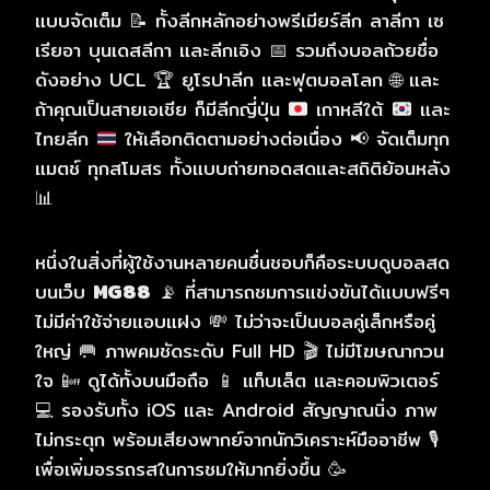
แบบจัดเต็ม
📝
ทั้งลีกหลักอย่างพรีเมียร์ลีก ลาลีกา เซ
เรียอา บุนเดสลีกา และลีกเอิง
📅
รวมถึงบอลถ้วยชื่อ
ดังอย่าง UCL
🏆
ยูโรปาลีก และฟุตบอลโลก
🌐
และ
ถ้าคุณเป็นสายเอเชีย ก็มีลีกญี่ปุ่น
เกาหลีใต้
และ
ไทยลีก
ให้เลือกติดตามอย่างต่อเนื่อง
📢
จัดเต็มทุก
แมตช์ ทุกสโมสร ทั้งแบบถ่ายทอดสดและสถิติย้อนหลัง
📊
หนึ่งในสิ่งที่ผู้ใช้งานหลายคนชื่นชอบก็คือระบบดูบอลสด
บนเว็บ
MG88
📡 ที่สามารถชมการแข่งขันได้แบบฟรีๆ
ไม่มีค่าใช้จ่ายแอบแฝง 💸 ไม่ว่าจะเป็นบอลคู่เล็กหรือคู่
ใหญ่ 🥅 ภาพคมชัดระดับ Full HD 🎬 ไม่มีโฆษณากวน
ใจ 📴 ดูได้ทั้งบนมือถือ 📱 แท็บเล็ต และคอมพิวเตอร์
💻 รองรับทั้ง iOS และ Android สัญญาณนิ่ง ภาพ
ไม่กระตุก พร้อมเสียงพากย์จากนักวิเคราะห์มืออาชีพ 🎙️
เพื่อเพิ่มอรรถรสในการชมให้มากยิ่งขึ้น 🥳