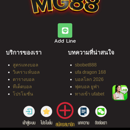
Add Line
บริการของเรา
บทความที่น่าสนใจ
สูตรแทงบอล
sbobet888
วิเคราะห์บอล
ufa dragon 168
ตารางบอล
บอลโลก 2026
ทีเด็ดบอล
ฟุตบอล ยูฟ่า
โปรโมชั่น
ทางเข้า ufabet
© Copyright 2026 All rights reserved