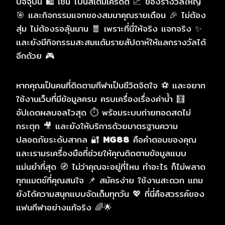
ปัจจุบัน 🛍️ เช่น โบนัสเติมเครดิต 📈 ของรางวัลใหญ่
🎯 และกิจกรรมแจกของสมนาคุณรายเดือน 🎉 ไม่ต้อง
สุ่ม ไม่ต้องรอลุ้นนาน 🧧 เพราะที่นี่ให้จริง แจกจริง ✨
และยังมีกิจกรรมสะสมแต้มรายสัปดาห์ให้แลกรางวัลได้
อีกด้วย 🎮
หากคุณเป็นคนที่ติดตามกีฬาเป็นชีวิตจิตใจ ⚽ และอยาก
ใช้งานเว็บที่มีข้อมูลครบ ครบเครื่องเรื่องค่าน้ำ 🧮
อัปเดตผลบอลไวสุด ⏱️ พร้อมระบบถ่ายทอดสดไม่
กระตุก 🎥 และยังให้บริการด้วยมาตรฐานความ
ปลอดภัยระดับสากล 🔐
MG88
คือคำตอบของคุณ
และเรามรเครื่องมือที่ช่วยให้คุณติดตามข้อมูลแบบ
แม่นยำที่สุด 🧭 ไม่ว่าคุณจะอยู่ที่ไหน ทำอะไร ก็ไม่พลาด
ทุกแมตช์ที่คุณสนใจ 📌 สมัครง่าย ใช้งานสะดวก แถม
ยังได้ความสนุกแบบจัดเต็มทุกวัน 💖 ที่นี่คือสวรรค์ของ
แฟนกีฬาอย่างแท้จริง 🌈🌟