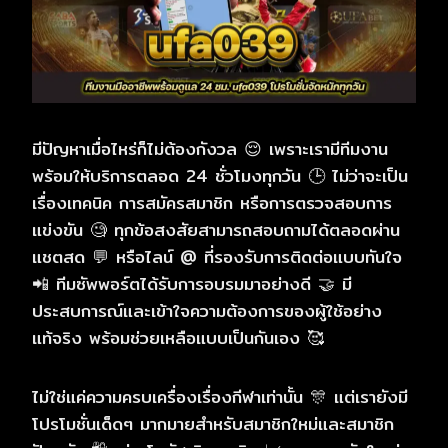
มีปัญหาเมื่อไหร่ก็ไม่ต้องกังวล 😌 เพราะเรามีทีมงาน
พร้อมให้บริการตลอด 24 ชั่วโมงทุกวัน 🕒 ไม่ว่าจะเป็น
เรื่องเทคนิค การสมัครสมาชิก หรือการตรวจสอบการ
แข่งขัน 🧐 ทุกข้อสงสัยสามารถสอบถามได้ตลอดผ่าน
แชตสด 💬 หรือไลน์ @ ที่รองรับการติดต่อแบบทันใจ
📲 ทีมซัพพอร์ตได้รับการอบรมมาอย่างดี 🤝 มี
ประสบการณ์และเข้าใจความต้องการของผู้ใช้อย่าง
แท้จริง พร้อมช่วยเหลือแบบเป็นกันเอง 🥰
ไม่ใช่แค่ความครบเครื่องเรื่องกีฬาเท่านั้น 🎊 แต่เรายังมี
โปรโมชั่นเด็ดๆ มากมายสำหรับสมาชิกใหม่และสมาชิก