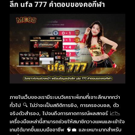
ลึก ufa 777 คำตอบของคอกีฬา
ภายในเว็บของเรามีระบบวิเคราะห์เกมที่เจาะลึกมากกว่า
ทั่วไป 🔍 ไม่ว่าจะเป็นสถิติการยิง, การครองบอล, ตัว
จริงตัวสำรอง, ไปจนถึงการคาดการณ์ผลสกอร์ 📈📉
เครื่องมือเหล่านี้สามารถช่วยให้สมาชิกวางแผนและเข้าใจ
เกมได้มากขึ้นแบบมืออาชีพ 🧠💼 และเหมาะมากสำหรับ