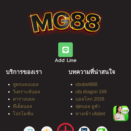
Add Line
บริการของเรา
บทความที่น่าสนใจ
สูตรแทงบอล
sbobet888
วิเคราะห์บอล
ufa dragon 168
ตารางบอล
บอลโลก 2026
ทีเด็ดบอล
ฟุตบอล ยูฟ่า
โปรโมชั่น
ทางเข้า ufabet