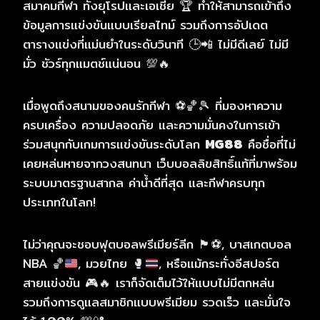
สมาคมกีฬา ทั้งยุโรปและเอเชีย 🏆 ทำให้สามารถเข้าถึง
ข้อมูลการแข่งขันแบบเรียลไทม์ รวมถึงการอัปเดต
ตารางแข่งที่แม่นยำในระดับวินาที 🕒📲 ไม่มีดีเลย์ ไม่มี
มั่ว ชัวร์ทุกแมตช์แน่นอน 💯🔥
เมื่อพูดถึงสนามของคนรักกีฬา ⚽🏀🎾 ที่มองหาความ
ครบเครื่อง ความปลอดภัย และความมั่นคงในการเข้า
ร่วมสนุกกับเกมการแข่งขันระดับโลก
MG88
คือชื่อที่ไม่
เคยหล่นหายจากวงสนทนา เว็บบอลลิขสิทธิ์แท้ที่มาพร้อม
ระบบมาตรฐานสากล ค่าน้ำดีที่สุด และกีฬาครบทุก
ประเภทในโลก!
ไม่ว่าคุณจะชอบฟุตบอลพรีเมียร์ลีก
🏴
⚽
, บาสเกตบอล
NBA
🏀
, มวยไทย
🥊
, หรือแม้กระทั่งอีสปอร์ต
สายแข่งขัน
🎮
🔥
เราก็จัดเต็มไว้ให้แบบไม่มีตกหล่น
รวมถึงการดูแลสมาชิกแบบพรีเมียม รวดเร็ว และมั่นใจ