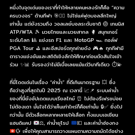
หนึ่งในจุดเด่นของเราที่ทำให้หลายคนหลงรักก็คือ “ความ
ครบวงจร” ด้านกีฬา 🎯🏋️‍♂️ ไม่ใช่แค่ฟุตบอลลีกใหญ่
เท่านั้น แต่ยังรวมถึง วอลเลย์บอลระดับชาติ 🏐 เทนนิส
ATP/WTA 🎾 มวยไทยและมวยสากล 🥊 สนุกเกอร์
ระดับโลก 🎱 แข่งรถ F1 และ MotoGP 🏎️ กอล์ฟ
PGA Tour ⛳ และอีสปอร์ตทุกค่ายดัง 🎮🔥 ทุกกีฬามี
ตารางแข่งขันและสถิติเชิงลึกให้ศึกษาก่อนตัดสินใจเข้า
ร่วม ✨📊 รับรองว่าไม่มีเบื่อเลยแม้แต่วินาทีเดียว ⏱️💫
ที่นี่โดดเด่นในเรื่อง “ค่าน้ำ” ที่ดีเกินมาตรฐาน
💥
ซึ่ง
ถือว่าสูงที่สุดในปี 2025 ณ เวลานี้
📈
📌
ระบบค่าน้ำ
ของที่นี่ยังอัปเดตแบบเรียลไทม์
⏰
ไม่ต้องรีเฟรชบ่อย
ไม่ต้องเดา มั่นใจได้ว่าเห็นเท่าไหร่ก็คือเท่านั้น
🔒
✅
ยิ่งไป
กว่านั้น มีตัวเลือกหลากหลายให้เลือก ทั้งแบบเอเชียน
แฮนดิแคป
⚖️
, ค่าน้ำยุโรป
💶
และค่าน้ำฮ่องกง
💱
เพื่อให้คุณสามารถวางแผนตามความถนัดได้อย่าง