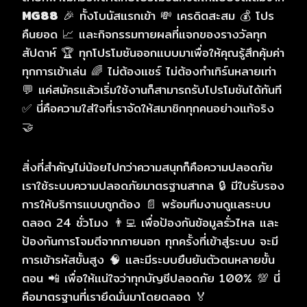
MG88
🎉 ทั้งโบนัสแรกเข้า 💸 เครดิตสะสม 💰 โปร
คืนยอด 📈 และกิจกรรมทายผลที่แจกของรางวัลทุก
สัปดาห์ 🏆 ทุกโปรโมชันออกแบบมาเพื่อให้คุณรู้สึกคุ้มค่า
ทุกการเข้าเล่น 🌈 ไม่ต้องแชร์ ไม่ต้องทำเทิร์นหลายเท่า
💬 แค่สมัครแล้วเริ่มใช้งานก็สามารถรับโปรโมชันได้ทันที
✅ นี่คือความใส่ใจที่เราจัดให้สมาชิกทุกคนอย่างแท้จริง
🤝
สิ่งที่สำคัญไม่น้อยไปกว่าความสนุกก็คือความปลอดภัย
เราใช้ระบบความปลอดภัยมาตรฐานสากล 🔒 มีใบรับรอง
การให้บริการแบบถูกต้อง 📄 พร้อมทีมงานดูแลระบบ
ตลอด 24 ชั่วโมง 👨‍💻 เพื่อป้องกันข้อมูลรั่วไหล และ
ป้องกันการโจมตีจากภายนอก ทุกครั้งที่เข้าสู่ระบบ จะมี
การเข้ารหัสขั้นสูง 🧠 และมีระบบยืนยันตัวตนหลายขั้น
ตอน 📲 เพื่อให้แน่ใจว่าทุกบัญชีปลอดภัย 100% 💯 นี่
คือมาตรฐานที่เรายึดมั่นมาโดยตลอด 🏅