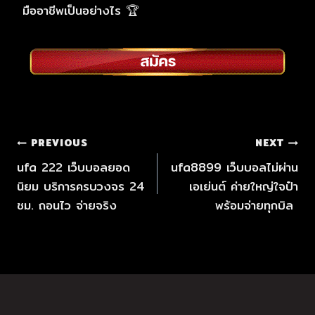
มืออาชีพเป็นอย่างไร 🏆
PREVIOUS
NEXT
ufa 222 เว็บบอลยอด
ufa8899 เว็บบอลไม่ผ่าน
นิยม บริการครบวงจร 24
เอเย่นต์ ค่ายใหญ่ใจป๋า
ชม. ถอนไว จ่ายจริง
พร้อมจ่ายทุกบิล