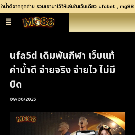
้ำดีจากทุกค่าย รวมเอามาไว้ให้เล่นในเว็บเดียว ufabet , mg88 ,
ufa5d เดิมพันกีฬา เว็บแท้
ค่าน้ำดี จ่ายจริง จ่ายไว ไม่มี
บิด
09/06/2025