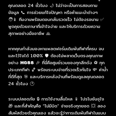
คุณตลอด 24 ชั่วโมง 🌙 ไม่ว่าจะเป็นการสอบถาม
ข้อมูล 📞 การช่วยแก้ไขปัญหา หรือคำแนะนำต่างๆ
🧑‍📱 ทีมงานพร้อมตอบกลับรวดเร็ว ไม่ต้องรอนาน ✅
พูดคุยด้วยภาษาที่เข้าใจง่าย และให้บริการด้วยความ
สุภาพอย่างมืออาชีพ 🙏
หากคุณกำลังมองหาแพลตฟอร์มเดิมพันกีฬาที่ครบ จบ
และไว้ใจได้ 100% 🛡️ ต้องไม่พลาดเว็บตรงคุณภาพ
อย่าง
MG88
🎉 ที่นี่คือศูนย์รวมของทุกลีกดัง ⚽️ ทุก
ประเภทกีฬา 🏀 พร้อมระบบจ่ายที่รวดเร็วทันใจ 💸 ค่าน้ำ
ที่ดีที่สุด 🎯 และบริการหลังบ้านที่พร้อมดูแลคุณตลอด
24 ชั่วโมง 🕐
ระบบปลอดภัย 🔒 การใช้งานลื่นไหล 📱 โปรโมชันจุใจ
🎁 และที่สำคัญคือ “ไม่มีบิด” จ่ายจริงทุกยอด 💥 ลอง
สัมผัสด้วยตัวคุณเอง แล้วจะรู้ว่าการเดิมพันกีฬาในแบบ