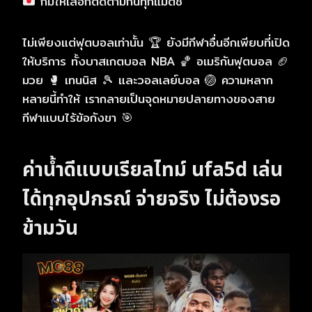
ก็มีให้เลือกติดตามกันทุกแมตช์
ไม่เพียงแต่ฟุตบอลเท่านั้น 🏆 ยังมีกีฬาอื่นอีกเพียบที่เปิด
ให้บริการ ทั้งบาสเกตบอล NBA 🏀 อเมริกันฟุตบอล 🏈
มวย 🥊 เทนนิส 🎾 และวอลเลย์บอล 🏐 ความหลาก
หลายนี้ทำให้ เรากลายเป็นจุดหมายปลายทางของสาย
กีฬาแบบไร้ข้อกังขา 🎯
ค่าน้ำดีแบบเรียลไทม์ ufa5d เล่น
ได้ทุกอุปกรณ์ จ่ายจริง ไม่ต้องรอ
ข้ามวัน