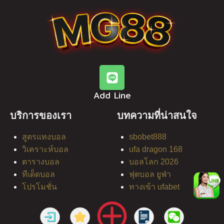
Add Line
บริการของเรา
บทความที่น่าสนใจ
สูตรแทงบอล
sbobet888
วิเคราะห์บอล
ufa dragon 168
ตารางบอล
บอลโลก 2026
ทีเด็ดบอล
ฟุตบอล ยูฟ่า
โปรโมชั่น
ทางเข้า ufabet