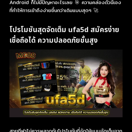
Android ก็ไม่มีปัญหาอะไรเลย 🎯 ความคล่องตัวนี้เอง
ที่ทำให้การเข้าถึงง่ายขึ้นกว่าเดิมแบบสุดๆ 🚀
โปรโมชันสุดจัดเต็ม ufa5d สมัครง่าย
เชื่อถือได้ ความปลอดภัยขั้นสูง
สายกีฬาไม่ควรพลาดกับโปรโมชันที่จัดให้แบบจัดเต็มจาก